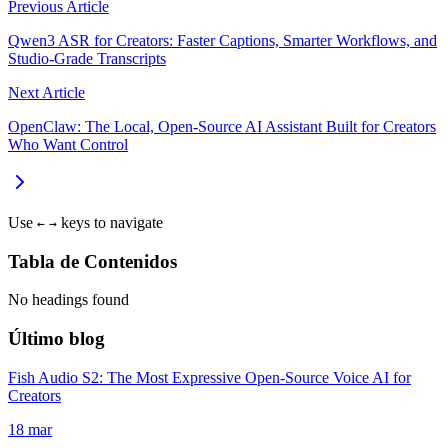
Previous Article
Qwen3 ASR for Creators: Faster Captions, Smarter Workflows, and
Studio‑Grade Transcripts
Next Article
OpenClaw: The Local, Open‑Source AI Assistant Built for Creators
Who Want Control
Use
keys to navigate
←
→
Tabla de Contenidos
No headings found
Último blog
Fish Audio S2: The Most Expressive Open-Source Voice AI for
Creators
18 mar