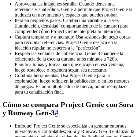
Aprovecha las imágenes semilla: Cuando tienes una
referencia visual sólida, Genie 2 permite que Project Genie la
traduzca en movimiento y espacio que puedes probar.
Itera en pequeños pasos: Cambia una variable a la vez
(iluminación, densidad, comportamiento de la cámara) para
comprender cómo Project Genie interpreta tu intención.
Captura temprano y a menudo: Usa sesiones de juego cortas
para recopilar referencias. Project Genie destaca en la
ideación rápida; no esperes a la "perfección".
Respeta las ventanas de coherencia: Genie 3 mantiene la
coherencia de la escena durante unos minutos a 720p.
Planifica tomas y tomas para que encajen en esa ventana,
luego restablece o regenera según sea necesario.
Combina herramientas: Usa Project Genie para la
exploración, luego refina en la publicación o en los motores
de juegos. Es un multiplicador de fuerza, no un reemplazo
para tu canalización final.
Cómo se compara Project Genie con Sora
y Runway Gen-3
#
Enfoque: Project Genie se especializa en generar entornos
interactivos y controlables; Sora y Runway Gen-3 enfatizan la
generación y edición de vídeo de alta fidelidad con un fuerte