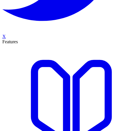
X
Features