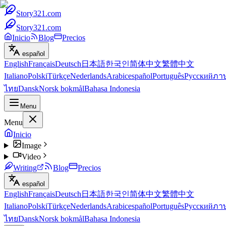
Story321.com
Story321.com
Inicio
Blog
Precios
español
English
Français
Deutsch
日本語
한국인
简体中文
繁體中文
Italiano
Polski
Türkçe
Nederlands
Arabic
español
Português
Русский
ภา
ไทย
Dansk
Norsk bokmål
Bahasa Indonesia
Menu
Menu
Inicio
Image
Video
Writing
Blog
Precios
español
English
Français
Deutsch
日本語
한국인
简体中文
繁體中文
Italiano
Polski
Türkçe
Nederlands
Arabic
español
Português
Русский
ภา
ไทย
Dansk
Norsk bokmål
Bahasa Indonesia