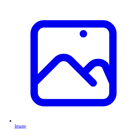
Image