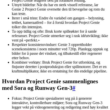
Project Genie reagerer best på forankret retning.
Utnytt bildefrø: Når du har en sterk visuell referanse, lar
Genie 2 Project Genie oversette den til bevegelse og rom du
kan teste.
Iterer i små trinn: Endre én variabel om gangen – belysning,
tetthet, kameraatferd – for å forstå hvordan Project Genie
tolker din intensjon.
Ta opp tidlig og ofte: Bruk korte spilleøkter for å samle
referanser. Project Genie utmerker seg i rask idéutvikling; ikke
vent på «perfekt.»
Respekter konsistensvinduer: Genie 3 opprettholder
scenekonsistens i noen minutter ved 720p. Planlegg opptak og
bilder for å passe det vinduet, og tilbakestill eller regenerer
etter behov.
Kombiner verktøy: Bruk Project Genie for utforsking, og
finjuster deretter i postproduksjon eller spillmotorer. Det er en
kraftmultiplikator, ikke en erstatning for din endelige pipeline.
Hvordan Project Genie sammenlignes
med Sora og Runway Gen-3
#
Fokus: Project Genie spesialiserer seg på å generere
interaktive, kontrollerbare miljøer; Sora og Runway Gen-3
legger vekt på videogenerering og redigering med høy kvalitet