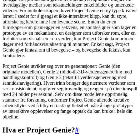
hverdagslige medier som tekstmeldinger, enkeltbilder og umerkede
videoer. For innholdsskapere lover Project Genie en ny type kreativt
lerret: I stedet for å gjengi et ikke-interaktivt klipp, kan du styre,
utforske og iterere inne i en levende scene. Enten du er en
filmskaper som planlegger en sekvens, en spilldesigner som lager en
prototype av en mekanisme, en designer som utforsker rom, eller en
forfatter som visualiserer en verden, kan Project Genie komprimere
dager med forhåndsvisualisering til minutter. Enkelt sagt, Project
Genie gjør fantasi om til bevegelse – og bevegelse du faktisk kan
kontrollere.
Project Genie utvikler seg over tre generasjoner: Genie (den
originale modellen), Genie 2 (bilde-til-3D-verdensgenerering med
handlingskontroll) og Genie 3 (tekst-til-verdensgenerering med
sanntidsnavigering). Hvert trinn bringer deg nærmere verdener som
ser konsistente ut, oppfører seg troverdig og reagerer på dine innspill
med 24 bilder per sekund. Selv om disse modellene opprinnelig
stammer fra forskning, omformer Project Genie allerede kreative
arbeidsflyter ved å tilby en rask og fleksibel måte å lage prototyper
av interaktive opplevelser og fange opptak du kan bruke i hele din
pipeline.
Hva er Project Genie?
#