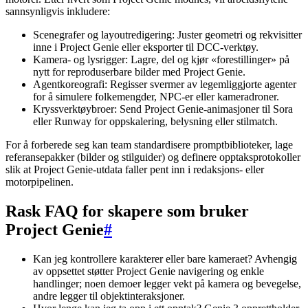
sannsynligvis inkludere:
Scenegrafer og layoutredigering: Juster geometri og rekvisitter
inne i Project Genie eller eksporter til DCC-verktøy.
Kamera- og lysrigger: Lagre, del og kjør «forestillinger» på
nytt for reproduserbare bilder med Project Genie.
Agentkoreografi: Regisser svermer av legemliggjorte agenter
for å simulere folkemengder, NPC-er eller kameradroner.
Kryssverktøybroer: Send Project Genie-animasjoner til Sora
eller Runway for oppskalering, belysning eller stilmatch.
For å forberede seg kan team standardisere promptbiblioteker, lage
referansepakker (bilder og stilguider) og definere opptaksprotokoller
slik at Project Genie-utdata faller pent inn i redaksjons- eller
motorpipelinen.
Rask FAQ for skapere som bruker
Project Genie
#
Kan jeg kontrollere karakterer eller bare kameraet? Avhengig
av oppsettet støtter Project Genie navigering og enkle
handlinger; noen demoer legger vekt på kamera og bevegelse,
andre legger til objektinteraksjoner.