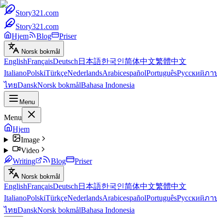
Story321.com
Story321.com
Hjem
Blog
Priser
Norsk bokmål
English
Français
Deutsch
日本語
한국인
简体中文
繁體中文
Italiano
Polski
Türkçe
Nederlands
Arabic
español
Português
Русский
ภา
ไทย
Dansk
Norsk bokmål
Bahasa Indonesia
Menu
Menu
Hjem
Image
Video
Writing
Blog
Priser
Norsk bokmål
English
Français
Deutsch
日本語
한국인
简体中文
繁體中文
Italiano
Polski
Türkçe
Nederlands
Arabic
español
Português
Русский
ภา
ไทย
Dansk
Norsk bokmål
Bahasa Indonesia