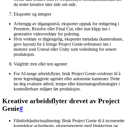
du tester kreative stier side om side.
Eksporter og integrer
Avhengig av tilgangsnivå, eksporter opptak for redigering i
Premiere, Resolve eller Final Cut, eller mat klipp inn i
generative videoverktøy for polering.
Hvis verktøy er tilgjengelig, eksporter metadata (kamerabane,
grov layout) for å bringe Project Genie-referanser inn i
motorer som Unreal eller Unity som veiledning for senere
produksjon.
Valgfritt: tren eller test agenter
For AI-tunge arbeidsflyter, bruk Project Genie-verdener til å
trene legemliggjorte agenter eller autonome kameraer. Dette
lar deg evaluere atferd, tempo eller kinematografistrategier i
kontrollerbare miljøer før produksjon.
Kreative arbeidsflyter drevet av Project
Genie
#
Filmforhåndsvisualisering: Bruk Project Genie til å iscenesette
komplekse actionbeats, eksperimentere med blokkering og