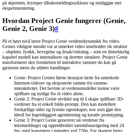
på skjermen, krymper tilbakemeldingssykluser og muliggjør mer
eksperimentering.
Hvordan Project Genie fungerer (Genie,
Genie 2, Genie 3)
#
På et høyt nivå lærer Project Genie verdensdynamikk fra video.
Genies viktigste innsikt var at umerket video inneholder rik struktur
– objekter, fysikk, bevegelse og årsak/virkning – som en tilstrekkelig
kapabel modell kan internalisere og deretter simulere. Project Genie
transformerer den forståelsen til interaktive rammer du kan gå
gjennom mens du utfører handlinger.
Genie: Project Genies første iterasjon lærte fra umerkede
Internett-videoer og eksponerte ramme-for-ramme-
interaktivitet. Det beviste at verdensmodeller kunne være
spillbare og nyttige fra rå video alene.
Genie 2: Project Genie utviklet seg til å skape spillbare 3D-
verdener fra et enkelt bilde-prompt. Den kan modellere
forskjellige stiler og fysiske egenskaper, noe som gjør den
ideell for legemliggjort agenttrening og kreativ prototyping.
Genie 3: Project Genie genererer nå verdener fra
tekstmeldinger og opprettholder sanntidsnavigering med 24
fps, med konsistens i minutter ved 720p. For skapere betyr