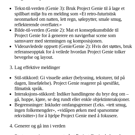
Tekst-til-verden (Genie 3): Bruk Project Genie til å lage et
spillbart miljø fra en melding som «Et retro-futuristisk
neonmarked om natten, lett regn, sølepytter, smale smug,
reflekterende overflater.»
Bilde-til-verden (Genie 2): Mat et konseptkunstbilde til
Project Genie for å generere en navigerbar scene som
samsvarer med stemningen og komposisjonen.
Videoavledede oppsett (Genie/Genie 2): Hvis det støttes, bruk
referanseopptak for å veilede hvordan Project Genie tolker
bevegelse og layout.
Lag effektive meldinger
Stil-stikkord: Gi visuelle anker (belysning, teksturer, tid på
dagen, linsefølelse). Project Genie reagerer på spesifikt,
filmatisk språk.
Interaksjons-stikkord: Indiker handlingene du bryr deg om –
gå, hoppe, kjøre, se deg rundt eller enkle objektinteraksjoner.
Begrensninger: Inkluder omfangsgrenser (f.eks. «tett smug,
ingen folkemengder», «vidåpen ørken med sparsomme
rekvisitter») for å hjelpe Project Genie med å fokusere.
Generer og gå inn i verden