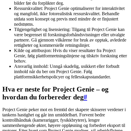
bilder før du forplikter deg.
Ressurskvalitet: Project Genie optimaliserer for interaktivitet
og mangfold, ikke fotorealistisk ressurskvalitet. Behandle
utdata som konsept og previs med mindre de er finjustert
nedstrøms.
Tilgjengelighet og lisensiering: Tilgang til Project Genie kan
være begrenset til forskningsforhåndsvisninger eller utvalgte
partnere. Gå gjennom vilkårene for bruk av opptak, avledede
rettigheter og kommersielle retningslinjer.
Kilde og attribusjon: Hvis du viser resultater fra Project
Genie, følg plattformretningslinjene og tilskriv forskning etter
behov.
Ansvarlig innhold: Unngå skadelig, usikkert eller forbudt
innhold når du ber om Project Genie. Følg
plattformsikkerhetspolicyer og fellesskapsstandarder.
Hva er neste for Project Genie – og
hvordan du forbereder deg
#
Project Genie peker mot en fremtid der skapere skisserer verdener i
tankens hastighet og går inn umiddelbart. Forvent bedre
kontrollhåndtak (kamerarigger, fysikkbrytere), lengre
sammenhengende økter, høyere oppløsning og forbedret eksport til
motorer. Etter hvert som Project Genie modnes, vil arbeidsflytene