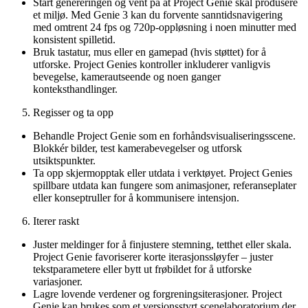
Start genereringen og vent på at Project Genie skal produsere
et miljø. Med Genie 3 kan du forvente sanntidsnavigering
med omtrent 24 fps og 720p-oppløsning i noen minutter med
konsistent spilletid.
Bruk tastatur, mus eller en gamepad (hvis støttet) for å
utforske. Project Genies kontroller inkluderer vanligvis
bevegelse, kamerautseende og noen ganger
konteksthandlinger.
Regisser og ta opp
Behandle Project Genie som en forhåndsvisualiseringsscene.
Blokkér bilder, test kamerabevegelser og utforsk
utsiktspunkter.
Ta opp skjermopptak eller utdata i verktøyet. Project Genies
spillbare utdata kan fungere som animasjoner, referanseplater
eller konseptruller for å kommunisere intensjon.
Iterer raskt
Juster meldinger for å finjustere stemning, tetthet eller skala.
Project Genie favoriserer korte iterasjonssløyfer – juster
tekstparametere eller bytt ut frøbildet for å utforske
variasjoner.
Lagre lovende verdener og forgreningsiterasjoner. Project
Genie kan brukes som et versjonsstyrt scenelaboratorium der