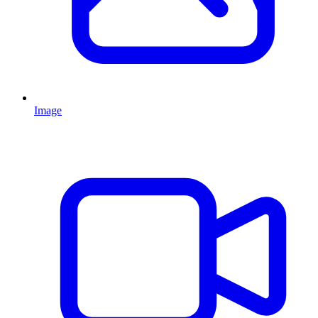
Image