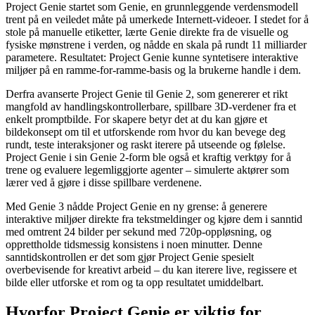
Project Genie startet som Genie, en grunnleggende verdensmodell
trent på en veiledet måte på umerkede Internett-videoer. I stedet for å
stole på manuelle etiketter, lærte Genie direkte fra de visuelle og
fysiske mønstrene i verden, og nådde en skala på rundt 11 milliarder
parametere. Resultatet: Project Genie kunne syntetisere interaktive
miljøer på en ramme-for-ramme-basis og la brukerne handle i dem.
Derfra avanserte Project Genie til Genie 2, som genererer et rikt
mangfold av handlingskontrollerbare, spillbare 3D-verdener fra et
enkelt promptbilde. For skapere betyr det at du kan gjøre et
bildekonsept om til et utforskende rom hvor du kan bevege deg
rundt, teste interaksjoner og raskt iterere på utseende og følelse.
Project Genie i sin Genie 2-form ble også et kraftig verktøy for å
trene og evaluere legemliggjorte agenter – simulerte aktører som
lærer ved å gjøre i disse spillbare verdenene.
Med Genie 3 nådde Project Genie en ny grense: å generere
interaktive miljøer direkte fra tekstmeldinger og kjøre dem i sanntid
med omtrent 24 bilder per sekund med 720p-oppløsning, og
opprettholde tidsmessig konsistens i noen minutter. Denne
sanntidskontrollen er det som gjør Project Genie spesielt
overbevisende for kreativt arbeid – du kan iterere live, regissere et
bilde eller utforske et rom og ta opp resultatet umiddelbart.
Hvorfor Project Genie er viktig for