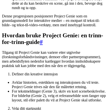
dette at du kan beskrive en scene, gå inn i den, bevege deg
rundt og ta opp.
Denne progresjonen posisjonerer Project Genie som en
grunnlagsmodell for interaktive medier – en motpart til tekst-til-
bilde- og tekst-til-video-verktøy, men med innebygd kontroll.
Hvordan bruke Project Genie: en trinn-
for-trinn-guide
#
Tilgang til Project Genie kan variere etter utgivelse
(forskningsforhåndsvisninger, demoer eller partnerprogrammer),
men arbeidsflyten nedenfor kartlegger hvordan innholdsskapere
praktisk talt kan jobbe med den når den er tilgjengelig.
Definer din kreative intensjon
Avklar historien, estetikken og interaksjonen du vil teste.
Project Genie trives når den får målrettet retning.
For tekstmeldinger (Genie 3), skriv en kort scenebeskrivelse.
For bildefrø (Genie 2), velg et referansebilde som fanger opp
layout, stil eller palett du vil at Project Genie skal utforske.
Velg ditt startpunkt