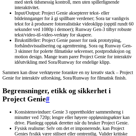
med sterk tidsmessig kontroll, men uten spillerlignende
interaktivitet.
Input/Output: Project Genie aksepterer tekst- eller
bildeinnganger for å gi spillbare verdener; Sora tar vanligvis
tekst for å produsere fotorealistiske videoklipp (opptil rundt 60
sekunder ved 1080p i demoer); Runway Gen-3 tilbyr robuste
tekst/video-til-video-verktøy for skapere.
Brukstilfeller: Project Genie passer for rask prototyping,
forhåndsvisualisering og agenttrening. Sora og Runway Gen-
3 skinner for polerte filmatiske sekvenser, postproduksjon og
motion design. Mange team parer Project Genie for interaktiv
idéutvikling med Sora/Runway for endelige klipp.
Sammen kan disse verktøyene forankre en ny kreativ stack – Project
Genie for interaktiv utforsking, Sora/Runway for filmatisk finish.
Begrensninger, etikk og sikkerhet i
Project Genie
#
Konsistensvinduer: Genie 3 opprettholder sammenheng i
minutter ved 720p; lengre eller høyere oppløsningsøkter kan
drive. Planlegg opptak deretter når du bruker Project Genie.
Fysisk realisme: Selv om det er imponerende, kan Project
Genies fysikk være stilisert eller omtrentlig. Valider kritiske