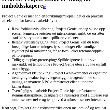
innholdsskapere
#
Project Genie er mer enn en forskningsmilepæl; det er en praktisk
akselerator for kreative arbeidsflyter:
Rask forhåndsvisualisering: Project Genie lar deg skisse opp
scener, kamerabevegelser og interaksjoner raskt, og erstatter
statiske storyboards med spillbare verdener.
Iterativ verdensbygging: Med Project Genie kan du teste
forskjellige kunstretninger, lysstemninger eller romlige
layouter på få minutter og fange b-roll eller referanseopptak
på forespørsel.
Tidlig gameplay-prototyping: Spilldesignere kan prøve
mekanikk og tempo inne i Project Genie uten å bygge en full
motorbygg.
Agentdrevet idéutvikling: Project Genie-verdener er egnet for
trening og evaluering av legemliggjorte agenter, noe som
muliggjør smartere NPC-atferdstester eller autonome
kamerabaner.
Tverrfaglig samarbeid: Project Genie hjelper forfattere,
stemmeskuespillere, designere og regissører med å tilpasse seg
tone, iscenesettelse og tempo ved å utforske scener interaktivt.
Kort sagt, Project Genie reduserer friksjonen mellom idé og resultat