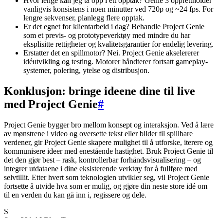
Hvor lenge kan jeg ta opp i ett opptak? Genie 3 opprettholder
vanligvis konsistens i noen minutter ved 720p og ~24 fps. For
lengre sekvenser, planlegg flere opptak.
Er det egnet for klientarbeid i dag? Behandle Project Genie
som et previs- og prototypeverktøy med mindre du har
eksplisitte rettigheter og kvalitetsgarantier for endelig levering.
Erstatter det en spillmotor? Nei. Project Genie akselererer
idéutvikling og testing. Motorer håndterer fortsatt gameplay-
systemer, polering, ytelse og distribusjon.
Konklusjon: bringe ideene dine til live
med Project Genie
#
Project Genie bygger bro mellom konsept og interaksjon. Ved å lære
av mønstrene i video og oversette tekst eller bilder til spillbare
verdener, gir Project Genie skapere mulighet til å utforske, iterere og
kommunisere ideer med enestående hastighet. Bruk Project Genie til
det den gjør best – rask, kontrollerbar forhåndsvisualisering – og
integrer utdataene i dine eksisterende verktøy for å fullføre med
selvtillit. Etter hvert som teknologien utvikler seg, vil Project Genie
fortsette å utvide hva som er mulig, og gjøre din neste store idé om
til en verden du kan gå inn i, regissere og dele.
S