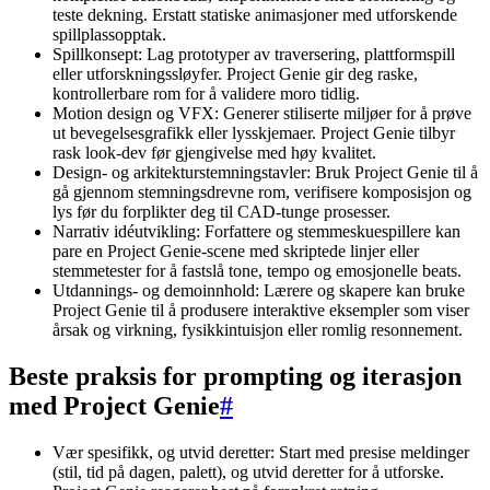
teste dekning. Erstatt statiske animasjoner med utforskende
spillplassopptak.
Spillkonsept: Lag prototyper av traversering, plattformspill
eller utforskningssløyfer. Project Genie gir deg raske,
kontrollerbare rom for å validere moro tidlig.
Motion design og VFX: Generer stiliserte miljøer for å prøve
ut bevegelsesgrafikk eller lysskjemaer. Project Genie tilbyr
rask look-dev før gjengivelse med høy kvalitet.
Design- og arkitekturstemningstavler: Bruk Project Genie til å
gå gjennom stemningsdrevne rom, verifisere komposisjon og
lys før du forplikter deg til CAD-tunge prosesser.
Narrativ idéutvikling: Forfattere og stemmeskuespillere kan
pare en Project Genie-scene med skriptede linjer eller
stemmetester for å fastslå tone, tempo og emosjonelle beats.
Utdannings- og demoinnhold: Lærere og skapere kan bruke
Project Genie til å produsere interaktive eksempler som viser
årsak og virkning, fysikkintuisjon eller romlig resonnement.
Beste praksis for prompting og iterasjon
med Project Genie
#
Vær spesifikk, og utvid deretter: Start med presise meldinger
(stil, tid på dagen, palett), og utvid deretter for å utforske.