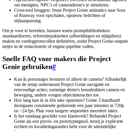
om menigten, NPC's of cameradrone's te simuleren.
Cross-tool bruggen: Stuur Project Genie animatics naar Sora
of Runway voor opschalen, opnieuw belichten of
stijlaanpassing.
Om je voor te bereiden, kunnen teams promptbibliotheken
standaardiseren, referentiepakketten (afbeeldingen en stijlgidsen)
maken en vastlegprotocollen definiëren, zodat Project Genie-outputs
netjes in de redactionele of engine-pipeline vallen.
Snelle FAQ voor makers die Project
Genie gebruiken
#
Kan ik personages besturen of alleen de camera? Afhankelijk
van de setup ondersteunt Project Genie navigatie en
eenvoudige acties; sommige demo's benadrukken camera en
beweging, andere voegen objectinteracties toe.
Hoe lang kan ik in één take opnemen? Genie 3 handhaaft
doorgaans consistentie gedurende een paar minuten in 720p
en ~24 fps. Plan voor langere sequenties meerdere takes.
Is het vandaag geschikt voor klantwerk? Behandel Project
Genie als een previs- en prototypingtool, tenzij je expliciete
rechten en kwaliteitsgaranties hebt voor de uiteindelijke