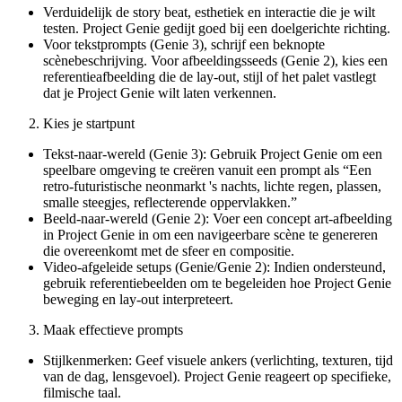
Verduidelijk de story beat, esthetiek en interactie die je wilt
testen. Project Genie gedijt goed bij een doelgerichte richting.
Voor tekstprompts (Genie 3), schrijf een beknopte
scènebeschrijving. Voor afbeeldingsseeds (Genie 2), kies een
referentieafbeelding die de lay-out, stijl of het palet vastlegt
dat je Project Genie wilt laten verkennen.
Kies je startpunt
Tekst-naar-wereld (Genie 3): Gebruik Project Genie om een
speelbare omgeving te creëren vanuit een prompt als “Een
retro-futuristische neonmarkt 's nachts, lichte regen, plassen,
smalle steegjes, reflecterende oppervlakken.”
Beeld-naar-wereld (Genie 2): Voer een concept art-afbeelding
in Project Genie in om een navigeerbare scène te genereren
die overeenkomt met de sfeer en compositie.
Video-afgeleide setups (Genie/Genie 2): Indien ondersteund,
gebruik referentiebeelden om te begeleiden hoe Project Genie
beweging en lay-out interpreteert.
Maak effectieve prompts
Stijlkenmerken: Geef visuele ankers (verlichting, texturen, tijd
van de dag, lensgevoel). Project Genie reageert op specifieke,
filmische taal.