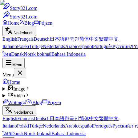
Story321.com
Story321.com
Home
Blog
Prijzen
Nederlands
English
Français
Deutsch
日本語
한국인
简体中文
繁體中文
Italiano
Polski
Türkçe
Nederlands
Arabic
español
Português
Русский
ภา
ไทย
Dansk
Norsk bokmål
Bahasa Indonesia
Menu
Menu
Home
Image
Video
Writing
Blog
Prijzen
Nederlands
English
Français
Deutsch
日本語
한국인
简体中文
繁體中文
Italiano
Polski
Türkçe
Nederlands
Arabic
español
Português
Русский
ภา
ไทย
Dansk
Norsk bokmål
Bahasa Indonesia