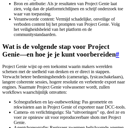
Bron en attributie: Als je resultaten van Project Genie laat
zien, volg dan de platformrichtlijnen en schrijf onderzoek toe
waar van toepassing.
Verantwoorde content: Vermijd schadelijke, onveilige of
verboden content bij het prompten van Project Genie. Volg
het veiligheidsbeleid van het platform en de
communitystandaarden.
Wat is de volgende stap voor Project
Genie—en hoe je je kunt voorbereiden
#
Project Genie wijst op een toekomst waarin makers werelden
schetsen met de snelheid van denken en er direct in stappen.
Verwacht betere bedieningshendels (camerarigs, fysicaschakelaars),
langere coherente sessies, hogere resolutie en verbeterde export naar
engines. Naarmate Project Genie volwassener wordt, zullen
workflows waarschijnlijk omvatten:
Scènegrafieken en lay-outbewerking: Pas geometrie en
rekwisieten aan in Project Genie of exporteer naar DCC-tools.
Camera- en verlichtingsrigs: Sla “uitvoeringen” op, deel ze en
voer ze opnieuw uit voor reproduceerbare shots met Project
Genie.
Agentchoreografie: Regisseer zwermen belichaamde agenten