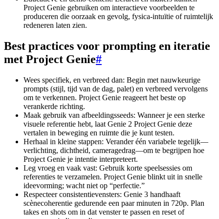
Project Genie gebruiken om interactieve voorbeelden te
produceren die oorzaak en gevolg, fysica-intuïtie of ruimtelijk
redeneren laten zien.
Best practices voor prompting en iteratie
met Project Genie
#
Wees specifiek, en verbreed dan: Begin met nauwkeurige
prompts (stijl, tijd van de dag, palet) en verbreed vervolgens
om te verkennen. Project Genie reageert het beste op
verankerde richting.
Maak gebruik van afbeeldingsseeds: Wanneer je een sterke
visuele referentie hebt, laat Genie 2 Project Genie deze
vertalen in beweging en ruimte die je kunt testen.
Herhaal in kleine stappen: Verander één variabele tegelijk—
verlichting, dichtheid, cameragedrag—om te begrijpen hoe
Project Genie je intentie interpreteert.
Leg vroeg en vaak vast: Gebruik korte speelsessies om
referenties te verzamelen. Project Genie blinkt uit in snelle
ideevorming; wacht niet op “perfectie.”
Respecteer consistentievensters: Genie 3 handhaaft
scènecoherentie gedurende een paar minuten in 720p. Plan
takes en shots om in dat venster te passen en reset of