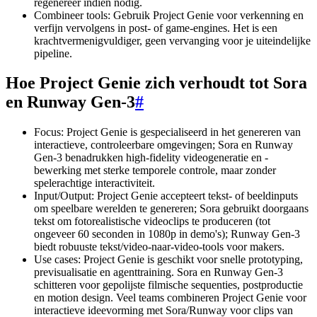
regenereer indien nodig.
Combineer tools: Gebruik Project Genie voor verkenning en
verfijn vervolgens in post- of game-engines. Het is een
krachtvermenigvuldiger, geen vervanging voor je uiteindelijke
pipeline.
Hoe Project Genie zich verhoudt tot Sora
en Runway Gen-3
#
Focus: Project Genie is gespecialiseerd in het genereren van
interactieve, controleerbare omgevingen; Sora en Runway
Gen-3 benadrukken high-fidelity videogeneratie en -
bewerking met sterke temporele controle, maar zonder
spelerachtige interactiviteit.
Input/Output: Project Genie accepteert tekst- of beeldinputs
om speelbare werelden te genereren; Sora gebruikt doorgaans
tekst om fotorealistische videoclips te produceren (tot
ongeveer 60 seconden in 1080p in demo's); Runway Gen-3
biedt robuuste tekst/video-naar-video-tools voor makers.
Use cases: Project Genie is geschikt voor snelle prototyping,
previsualisatie en agenttraining. Sora en Runway Gen-3
schitteren voor gepolijste filmische sequenties, postproductie
en motion design. Veel teams combineren Project Genie voor
interactieve ideevorming met Sora/Runway voor clips van