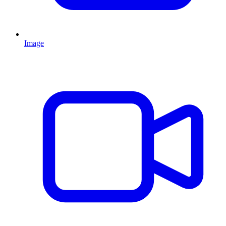
Image