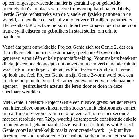
op een ongesuperviseerde manier is getraind op ongelabelde
internetvideo's. In plaats van te vertrouwen op handmatige labels,
leerde Genie rechtstreeks van de visuele en fysieke patronen in de
wereld, en bereikte een schaal van ongeveer 11 miljard parameters.
Het resultaat: Project Genie kon interactieve omgevingen frame voor
frame synthetiseren en gebruikers in staat stellen om erin te
handelen.
Vanaf dat punt ontwikkelde Project Genie zich tot Genie 2, dat een
rijke diversiteit aan actie-bestuurbare, speelbare 3D-werelden
genereert vanuit één enkele promptafbeelding. Voor makers betekent
dit dat je een beeldconcept kunt omzetten in een verkennende ruimte
waar je kunt rondlopen, interacties kunt testen en snel kunt itereren
op look and feel. Project Genie in zijn Genie 2-vorm werd ook een
krachtig hulpmiddel voor het trainen en evalueren van belichaamde
agenten—gesimuleerde acteurs die leren door te doen in deze
speelbare werelden.
Met Genie 3 bereikte Project Genie een nieuwe grens: het genereren
van interactieve omgevingen rechtstreeks vanuit tekstprompts en het
in real-time uitvoeren ervan met ongeveer 24 frames per seconde
met een resolutie van 720p, waarbij de temporele consistentie enkele
minuten wordt gehandhaafd. Deze real-time controle is wat Project
Genie vooral aantrekkelijk maakt voor creatief werk—je kunt live
itereren, een shot regisseren of een ruimte verkennen en het resultaat