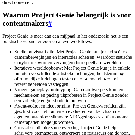
direct opnemen.
Waarom Project Genie belangrijk is voor
contentmakers
#
Project Genie is meer dan een mijlpaal in het onderzoek; het is een
praktische versneller voor creatieve workflows:
Snelle previsualisatie: Met Project Genie kun je snel scènes,
camerabewegingen en interacties schetsen, waardoor statische
storyboards worden vervangen door speelbare werelden.
Iteratieve wereldopbouw: Met Project Genie kun je in enkele
minuten verschillende artistieke richtingen, lichtstemmingen
of ruimtelijke indelingen testen en on-demand b-roll of
referentiebeelden vastleggen.
Vroege gameplay-prototyping: Game-ontwerpers kunnen
mechanieken en pacing uitproberen in Project Genie zonder
een volledige engine-build te bouwen.
Agent-gedreven ideevorming: Project Genie-werelden zijn
geschikt voor het trainen en evalueren van belichaamde
agenten, waardoor slimmere NPC-gedragstests of autonome
camerapaden mogelijk worden.
Cross-disciplinaire samenwerking: Project Genie helpt
schrijvers, stemacteurs, ontwerpers en regisseurs om de toon,