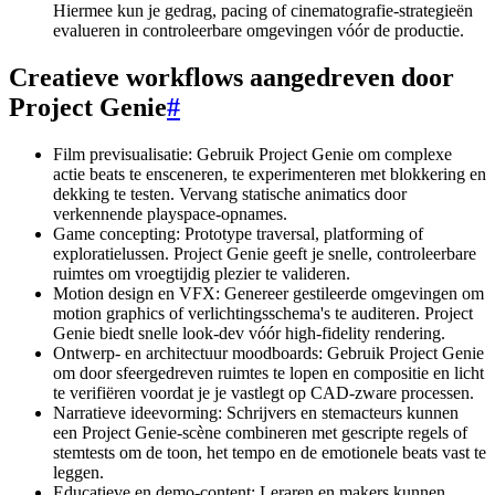
Hiermee kun je gedrag, pacing of cinematografie-strategieën
evalueren in controleerbare omgevingen vóór de productie.
Creatieve workflows aangedreven door
Project Genie
#
Film previsualisatie: Gebruik Project Genie om complexe
actie beats te ensceneren, te experimenteren met blokkering en
dekking te testen. Vervang statische animatics door
verkennende playspace-opnames.
Game concepting: Prototype traversal, platforming of
exploratielussen. Project Genie geeft je snelle, controleerbare
ruimtes om vroegtijdig plezier te valideren.
Motion design en VFX: Genereer gestileerde omgevingen om
motion graphics of verlichtingsschema's te auditeren. Project
Genie biedt snelle look-dev vóór high-fidelity rendering.
Ontwerp- en architectuur moodboards: Gebruik Project Genie
om door sfeergedreven ruimtes te lopen en compositie en licht
te verifiëren voordat je je vastlegt op CAD-zware processen.
Narratieve ideevorming: Schrijvers en stemacteurs kunnen
een Project Genie-scène combineren met gescripte regels of
stemtests om de toon, het tempo en de emotionele beats vast te
leggen.
Educatieve en demo-content: Leraren en makers kunnen