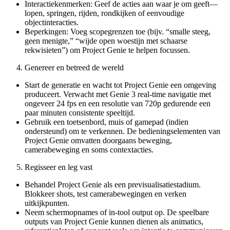
Interactiekenmerken: Geef de acties aan waar je om geeft—
lopen, springen, rijden, rondkijken of eenvoudige
objectinteracties.
Beperkingen: Voeg scopegrenzen toe (bijv. “smalle steeg,
geen menigte,” “wijde open woestijn met schaarse
rekwisieten”) om Project Genie te helpen focussen.
Genereer en betreed de wereld
Start de generatie en wacht tot Project Genie een omgeving
produceert. Verwacht met Genie 3 real-time navigatie met
ongeveer 24 fps en een resolutie van 720p gedurende een
paar minuten consistente speeltijd.
Gebruik een toetsenbord, muis of gamepad (indien
ondersteund) om te verkennen. De bedieningselementen van
Project Genie omvatten doorgaans beweging,
camerabeweging en soms contextacties.
Regisseer en leg vast
Behandel Project Genie als een previsualisatiestadium.
Blokkeer shots, test camerabewegingen en verken
uitkijkpunten.
Neem schermopnames of in-tool output op. De speelbare
outputs van Project Genie kunnen dienen als animatics,