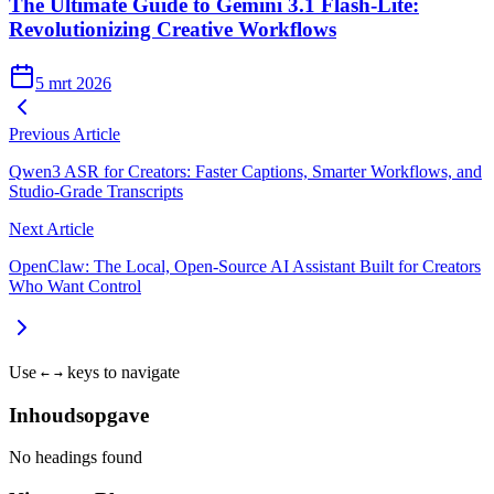
The Ultimate Guide to Gemini 3.1 Flash-Lite:
Revolutionizing Creative Workflows
5 mrt 2026
Previous Article
Qwen3 ASR for Creators: Faster Captions, Smarter Workflows, and
Studio‑Grade Transcripts
Next Article
OpenClaw: The Local, Open‑Source AI Assistant Built for Creators
Who Want Control
Use
keys to navigate
←
→
Inhoudsopgave
No headings found