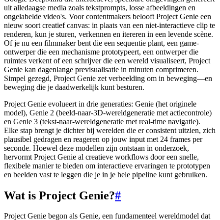
uit alledaagse media zoals tekstprompts, losse afbeeldingen en
ongelabelde video's. Voor contentmakers belooft Project Genie een
nieuw soort creatief canvas: in plaats van een niet-interactieve clip te
renderen, kun je sturen, verkennen en itereren in een levende scène.
Of je nu een filmmaker bent die een sequentie plant, een game-
ontwerper die een mechanisme prototypeert, een ontwerper die
ruimtes verkent of een schrijver die een wereld visualiseert, Project
Genie kan dagenlange previsualisatie in minuten comprimeren.
Simpel gezegd, Project Genie zet verbeelding om in beweging—en
beweging die je daadwerkelijk kunt besturen.
Project Genie evolueert in drie generaties: Genie (het originele
model), Genie 2 (beeld-naar-3D-wereldgeneratie met actiecontrole)
en Genie 3 (tekst-naar-wereldgeneratie met real-time navigatie).
Elke stap brengt je dichter bij werelden die er consistent uitzien, zich
plausibel gedragen en reageren op jouw input met 24 frames per
seconde. Hoewel deze modellen zijn ontstaan in onderzoek,
hervormt Project Genie al creatieve workflows door een snelle,
flexibele manier te bieden om interactieve ervaringen te prototypen
en beelden vast te leggen die je in je hele pipeline kunt gebruiken.
Wat is Project Genie?
#
Project Genie begon als Genie, een fundamenteel wereldmodel dat