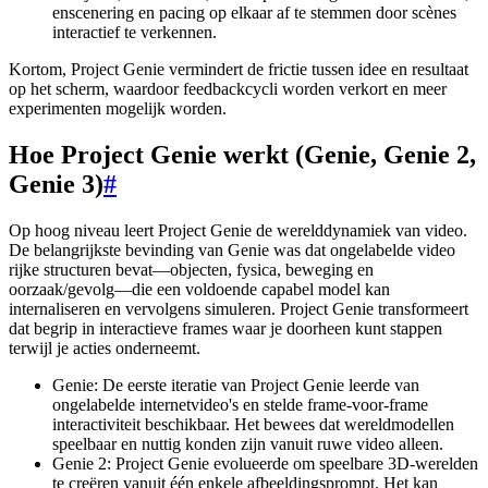
enscenering en pacing op elkaar af te stemmen door scènes
interactief te verkennen.
Kortom, Project Genie vermindert de frictie tussen idee en resultaat
op het scherm, waardoor feedbackcycli worden verkort en meer
experimenten mogelijk worden.
Hoe Project Genie werkt (Genie, Genie 2,
Genie 3)
#
Op hoog niveau leert Project Genie de werelddynamiek van video.
De belangrijkste bevinding van Genie was dat ongelabelde video
rijke structuren bevat—objecten, fysica, beweging en
oorzaak/gevolg—die een voldoende capabel model kan
internaliseren en vervolgens simuleren. Project Genie transformeert
dat begrip in interactieve frames waar je doorheen kunt stappen
terwijl je acties onderneemt.
Genie: De eerste iteratie van Project Genie leerde van
ongelabelde internetvideo's en stelde frame-voor-frame
interactiviteit beschikbaar. Het bewees dat wereldmodellen
speelbaar en nuttig konden zijn vanuit ruwe video alleen.
Genie 2: Project Genie evolueerde om speelbare 3D-werelden
te creëren vanuit één enkele afbeeldingsprompt. Het kan