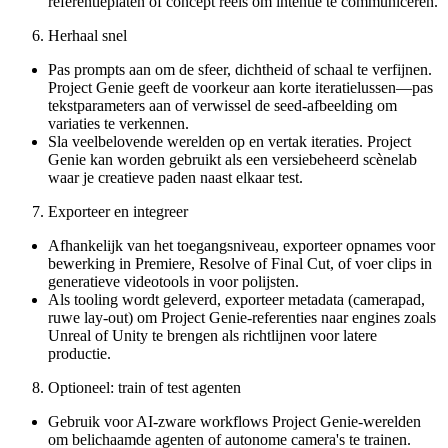
referentieplaten of concept reels om intentie te communiceren.
Herhaal snel
Pas prompts aan om de sfeer, dichtheid of schaal te verfijnen.
Project Genie geeft de voorkeur aan korte iteratielussen—pas
tekstparameters aan of verwissel de seed-afbeelding om
variaties te verkennen.
Sla veelbelovende werelden op en vertak iteraties. Project
Genie kan worden gebruikt als een versiebeheerd scènelab
waar je creatieve paden naast elkaar test.
Exporteer en integreer
Afhankelijk van het toegangsniveau, exporteer opnames voor
bewerking in Premiere, Resolve of Final Cut, of voer clips in
generatieve videotools in voor polijsten.
Als tooling wordt geleverd, exporteer metadata (camerapad,
ruwe lay-out) om Project Genie-referenties naar engines zoals
Unreal of Unity te brengen als richtlijnen voor latere
productie.
Optioneel: train of test agenten
Gebruik voor AI-zware workflows Project Genie-werelden
om belichaamde agenten of autonome camera's te trainen.