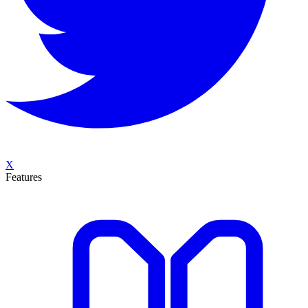
X
Features