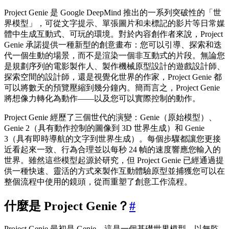
Project Genie 是 Google DeepMind 推出的一系列突破性的「世
界模型」，可從文字提示、單張圖片和未標記的影片等日常媒
體中生成互動式、可玩的環境。對於內容創作者來說，Project
Genie 承諾提供一種新型的創意畫布：您可以引導、探索和迭
代一個生動的場景，而不是渲染一個非互動式的片段。無論您
是規劃序列的電影製作人、製作機械原型設計的遊戲設計師、
探索空間的設計師，還是視覺化世界的作家，Project Genie 都
可以將數天的預覽壓縮到幾分鐘內。簡而言之，Project Genie
將想像力轉化為動作——以及您可以實際控制的動作。
Project Genie 經歷了三個世代的演變：Genie（原始模型）、
Genie 2（具有動作控制的圖像到 3D 世界生成）和 Genie
3（具有即時導航的文字到世界生成）。每個步驟都讓您更接
近看起來一致、行為合理並以每秒 24 幀的速度響應您輸入的
世界。雖然這些模型起源於研究，但 Project Genie 已經通過提
供一種快速、靈活的方式來製作互動體驗原型並捕獲您可以在
整個流程中使用的鏡頭，從而重塑了創意工作流程。
什麼是 Project Genie？
#
Project Genie 最初是 Genie，這是一個基礎世界模型，以無監