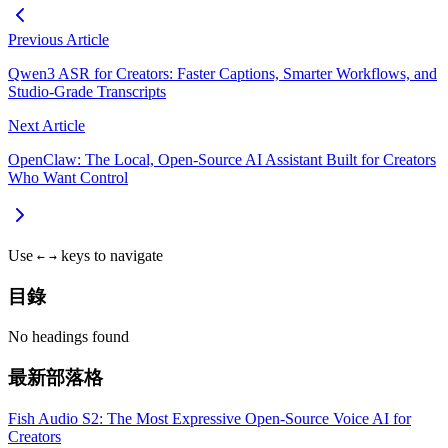
Previous Article
Qwen3 ASR for Creators: Faster Captions, Smarter Workflows, and
Studio‑Grade Transcripts
Next Article
OpenClaw: The Local, Open‑Source AI Assistant Built for Creators
Who Want Control
Use
keys to navigate
←
→
目錄
No headings found
最新部落格
Fish Audio S2: The Most Expressive Open-Source Voice AI for
Creators