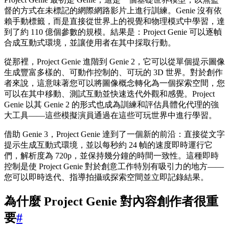
督的方式在未標記的網際網路影片上進行訓練。Genie 沒有依
賴手動標籤，而是直接從世界上的視覺和物理模式中學習，達
到了約 110 億個參數的規模。結果是：Project Genie 可以逐幀
合成互動式環境，並讓使用者在其中採取行動。
從那裡，Project Genie 進階到 Genie 2，它可以從單個提示圖像
生成豐富多樣的、可動作控制的、可玩的 3D 世界。對於創作
者來說，這意味著您可以將圖像概念轉化為一個探索空間，您
可以在其中移動、測試互動並快速迭代外觀和感覺。Project
Genie 以其 Genie 2 的形式也成為訓練和評估具體化代理的強
大工具——這些模擬演員通過在這些可玩世界中進行學習。
借助 Genie 3，Project Genie 達到了一個新的前沿：直接從文字
提示生成互動式環境，並以每秒約 24 幀的速度即時運行它
們，解析度為 720p，並保持幾分鐘的時間一致性。這種即時
控制是使 Project Genie 對於創意工作特別有吸引力的地方——
您可以即時迭代、指導拍攝或探索空間並立即記錄結果。
為什麼 Project Genie 對內容創作者很重
要
#