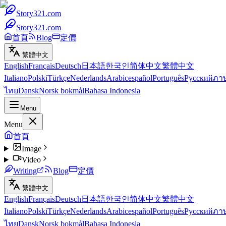
Story321.com
Story321.com
首頁
Blog
定價
繁體中文
English
Français
Deutsch
日本語
한국인
简体中文
繁體中文
Italiano
Polski
Türkçe
Nederlands
Arabic
español
Português
Русский
ภา
ไทย
Dansk
Norsk bokmål
Bahasa Indonesia
Menu
Menu
首頁
Image
Video
Writing
Blog
定價
繁體中文
English
Français
Deutsch
日本語
한국인
简体中文
繁體中文
Italiano
Polski
Türkçe
Nederlands
Arabic
español
Português
Русский
ภา
ไทย
Dansk
Norsk bokmål
Bahasa Indonesia