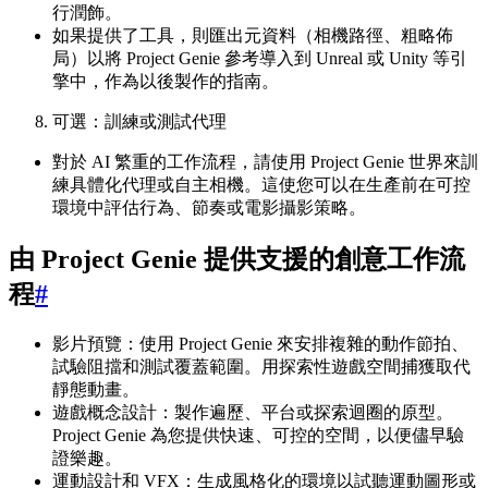
行潤飾。
如果提供了工具，則匯出元資料（相機路徑、粗略佈
局）以將 Project Genie 參考導入到 Unreal 或 Unity 等引
擎中，作為以後製作的指南。
可選：訓練或測試代理
對於 AI 繁重的工作流程，請使用 Project Genie 世界來訓
練具體化代理或自主相機。這使您可以在生產前在可控
環境中評估行為、節奏或電影攝影策略。
由 Project Genie 提供支援的創意工作流
程
#
影片預覽：使用 Project Genie 來安排複雜的動作節拍、
試驗阻擋和測試覆蓋範圍。用探索性遊戲空間捕獲取代
靜態動畫。
遊戲概念設計：製作遍歷、平台或探索迴圈的原型。
Project Genie 為您提供快速、可控的空間，以便儘早驗
證樂趣。
運動設計和 VFX：生成風格化的環境以試聽運動圖形或