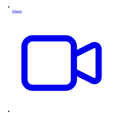
Image