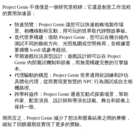
Project Genie 不僅僅是一個研究里程碑；它還是創意工作流程
的實用加速器：
快速預覽：Project Genie 讓您可以快速粗略地製作場
景、相機移動和互動，用可玩的世界取代靜態故事板。
迭代世界構建：借助 Project Genie，您可以在幾分鐘內
測試不同的藝術方向、光照氛圍或空間佈局，並根據需
要捕獲 b-roll 或參考鏡頭。
早期遊戲玩法原型設計：遊戲設計師可以在 Project
Genie 內部嘗試機制和節奏，而無需構建完整的引擎版
本。
代理驅動的構思：Project Genie 世界適用於訓練和評估
具體化代理，從而實現更智慧的 NPC 行為測試或自主相
機路徑。
跨學科協作：Project Genie 通過互動式探索場景，幫助
作家、配音演員、設計師和導演在語氣、舞台和節奏上
保持一致。
簡而言之，Project Genie 減少了想法和螢幕結果之間的摩擦，
縮短了回饋週期並實現了更多的實驗。