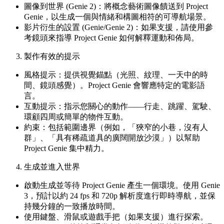
圖像到世界 (Genie 2)：將概念藝術圖像饋送到 Project
Genie，以生成一個與情緒和構圖相符的可導航場景。
影片衍生的設置 (Genie/Genie 2)：如果支援，請使用參
考鏡頭來指導 Project Genie 如何解釋運動和佈局。
製作有效的提示
風格提示：提供視覺錨點（光照、紋理、一天中的時
間、鏡頭感覺）。Project Genie 會響應特定的電影語
言。
互動提示：指示您關心的動作——行走、跳躍、駕駛、
環顧四周或簡單的物件互動。
約束：包括範圍邊界（例如，「狹窄的小巷，沒有人
群」、「具有稀疏道具的廣闊開放沙漠」）以幫助
Project Genie 集中精力。
生成並進入世界
啟動生成並等待 Project Genie 產生一個環境。使用 Genie
3，預計以約 24 fps 和 720p 解析度進行即時導航，並保
持幾分鐘的一致播放時間。
使用鍵盤、滑鼠或遊戲手把（如果支援）進行探索。