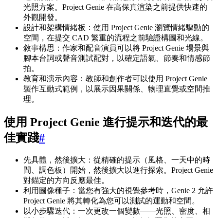
光照方案。Project Genie 在高保真渲染之前提供快速的
外觀開發。
設計和架構情緒板：使用 Project Genie 瀏覽情緒驅動的
空間，在提交 CAD 繁重的流程之前驗證構圖和光線。
敘事構思：作家和配音演員可以將 Project Genie 場景與
腳本台詞或聲音測試配對，以確定語氣、節奏和情感節
拍。
教育和演示內容：教師和創作者可以使用 Project Genie
製作互動式範例，以展示因果關係、物理直覺或空間推
理。
使用 Project Genie 進行提示和迭代的最
佳實踐
#
先具體，然後擴大：從精確的提示（風格、一天中的時
間、調色板）開始，然後擴大以進行探索。Project Genie
對錨定的方向反應最佳。
利用圖像種子：當您有強大的視覺參考時，Genie 2 允許
Project Genie 將其轉化為您可以測試的運動和空間。
以小步驟迭代：一次更改一個變數——光照、密度、相