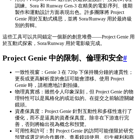
訓練。Sora 和 Runway Gen-3 在精美的電影序列、後期
製作和運動設計方面表現出色。許多團隊將 Project
Genie 用於互動式構思，並將 Sora/Runway 用於最終級
別的剪輯。
這些工具可以共同錨定一個新的創意堆疊——Project Genie 用
於互動式探索，Sora/Runway 用於電影級完成。
Project Genie 中的限制、倫理和安全
#
一致性視窗：Genie 3 在 720p 下保持幾分鐘的連貫性；
更長或更高解析度的會話可能會漂移。使用 Project
Genie 時，請相應地計劃拍攝。
物理真實感：雖然令人印象深刻，但 Project Genie 的物
理特性可以是風格化的或近似的。在提交之前驗證關鍵
鏡頭。
資產保真度：Project Genie 針對互動性和多樣性進行了
優化，而不是逼真的資產保真度。除非在下游進行完
善，否則將輸出視為概念和預覽。
可用性和許可：對 Project Genie 的訪問可能僅限於研究
預覽或選定的合作夥伴。查看鏡頭使用、衍生權利和商