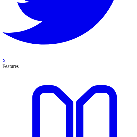
X
Features