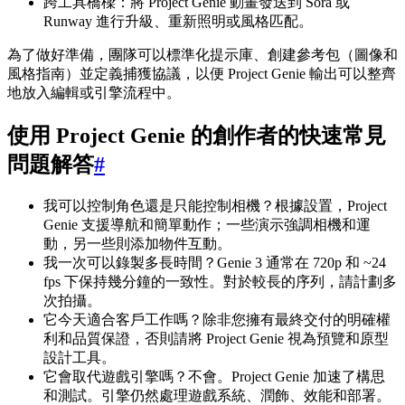
跨工具橋樑：將 Project Genie 動畫發送到 Sora 或
Runway 進行升級、重新照明或風格匹配。
為了做好準備，團隊可以標準化提示庫、創建參考包（圖像和
風格指南）並定義捕獲協議，以便 Project Genie 輸出可以整齊
地放入編輯或引擎流程中。
使用 Project Genie 的創作者的快速常見
問題解答
#
我可以控制角色還是只能控制相機？根據設置，Project
Genie 支援導航和簡單動作；一些演示強調相機和運
動，另一些則添加物件互動。
我一次可以錄製多長時間？Genie 3 通常在 720p 和 ~24
fps 下保持幾分鐘的一致性。對於較長的序列，請計劃多
次拍攝。
它今天適合客戶工作嗎？除非您擁有最終交付的明確權
利和品質保證，否則請將 Project Genie 視為預覽和原型
設計工具。
它會取代遊戲引擎嗎？不會。Project Genie 加速了構思
和測試。引擎仍然處理遊戲系統、潤飾、效能和部署。