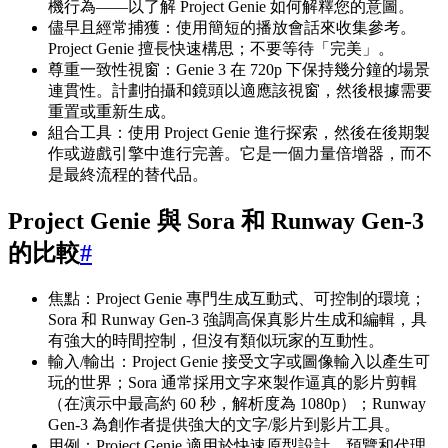
機行為——以了解 Project Genie 如何解釋您的意圖。
儘早且經常捕獲：使用簡短的播放會話來收集參考。
Project Genie 擅長快速構思；不要等待「完美」。
尊重一致性視窗：Genie 3 在 720p 下保持幾分鐘的場景
連貫性。計劃拍攝和鏡頭以適應該視窗，然後根據需要
重置或重新生成。
組合工具：使用 Project Genie 進行探索，然後在後期製
作或遊戲引擎中進行完善。它是一個力量倍增器，而不
是最終流程的替代品。
Project Genie 與 Sora 和 Runway Gen-3
的比較
#
焦點：Project Genie 專門生成互動式、可控制的環境；
Sora 和 Runway Gen-3 強調高保真影片生成和編輯，具
有強大的時間控制，但沒有類似玩家的互動性。
輸入/輸出：Project Genie 接受文字或圖像輸入以產生可
玩的世界；Sora 通常採用文字來製作逼真的影片剪輯
（在演示中最高約 60 秒，解析度為 1080p）；Runway
Gen-3 為創作者提供強大的文字/影片到影片工具。
用例：Project Genie 適用於快速原型設計、預覽和代理