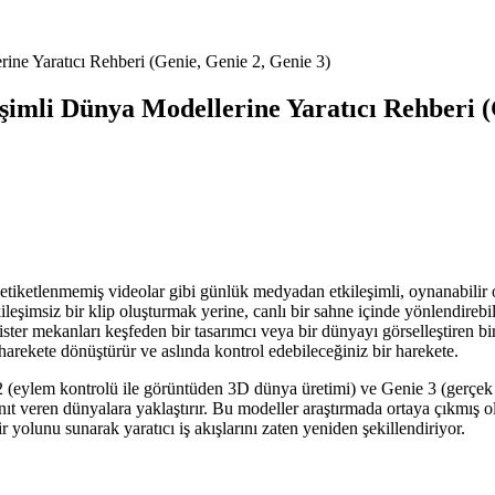
ine Yaratıcı Rehberi (Genie, Genie 2, Genie 3)
imli Dünya Modellerine Yaratıcı Rehberi (
etiketlenmemiş videolar gibi günlük medyadan etkileşimli, oynanabilir or
ileşimsiz bir klip oluşturmak yerine, canlı bir sahne içinde yönlendirebili
, ister mekanları keşfeden bir tasarımcı veya bir dünyayı görselleştiren b
harekete dönüştürür ve aslında kontrol edebileceğiniz bir harekete.
 2 (eylem kontrolü ile görüntüden 3D dünya üretimi) ve Genie 3 (gerçek 
t veren dünyalara yaklaştırır. Bu modeller araştırmada ortaya çıkmış ol
 yolunu sunarak yaratıcı iş akışlarını zaten yeniden şekillendiriyor.