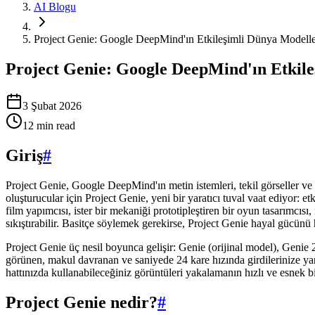
AI Blogu
Project Genie: Google DeepMind'ın Etkileşimli Dünya Modeller
Project Genie: Google DeepMind'ın Etkileş
3 Şubat 2026
12
min read
Giriş
#
Project Genie, Google DeepMind'ın metin istemleri, tekil görseller ve 
oluşturucular için Project Genie, yeni bir yaratıcı tuval vaat ediyor: etk
film yapımcısı, ister bir mekaniği prototipleştiren bir oyun tasarımcısı
sıkıştırabilir. Basitçe söylemek gerekirse, Project Genie hayal gücünü 
Project Genie üç nesil boyunca gelişir: Genie (orijinal model), Genie
görünen, makul davranan ve saniyede 24 kare hızında girdilerinize yanı
hattınızda kullanabileceğiniz görüntüleri yakalamanın hızlı ve esnek bir
Project Genie nedir?
#