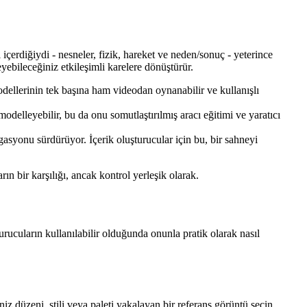
erdiğiydi - nesneler, fizik, hareket ve neden/sonuç - yeterince
eyebileceğiniz etkileşimli karelere dönüştürür.
odellerinin tek başına ham videodan oynanabilir ve kullanışlı
 modelleyebilir, bu da onu somutlaştırılmış aracı eğitimi ve yaratıcı
gasyonu sürdürüyor. İçerik oluşturucular için bu, bir sahneyi
n bir karşılığı, ancak kontrol yerleşik olarak.
urucuların kullanılabilir olduğunda onunla pratik olarak nasıl
iz düzeni, stili veya paleti yakalayan bir referans görüntü seçin.