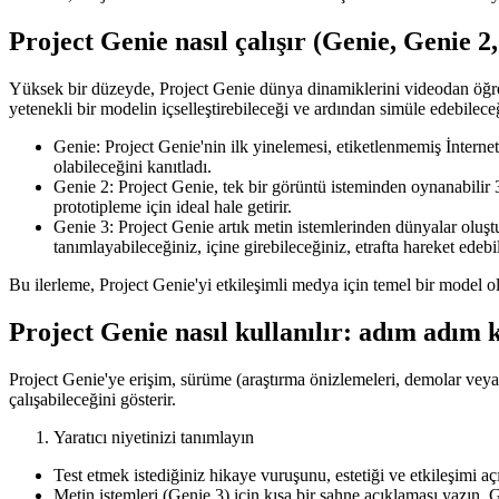
Project Genie nasıl çalışır (Genie, Genie 2
Yüksek bir düzeyde, Project Genie dünya dinamiklerini videodan öğreni
yetenekli bir modelin içselleştirebileceği ve ardından simüle edebilece
Genie: Project Genie'nin ilk yinelemesi, etiketlenmemiş İnterne
olabileceğini kanıtladı.
Genie 2: Project Genie, tek bir görüntü isteminden oynanabilir 3D 
prototipleme için ideal hale getirir.
Genie 3: Project Genie artık metin istemlerinden dünyalar oluştu
tanımlayabileceğiniz, içine girebileceğiniz, etrafta hareket edeb
Bu ilerleme, Project Genie'yi etkileşimli medya için temel bir model o
Project Genie nasıl kullanılır: adım adım 
Project Genie'ye erişim, sürüme (araştırma önizlemeleri, demolar veya o
çalışabileceğini gösterir.
Yaratıcı niyetinizi tanımlayın
Test etmek istediğiniz hikaye vuruşunu, estetiği ve etkileşimi aç
Metin istemleri (Genie 3) için kısa bir sahne açıklaması yazın. G