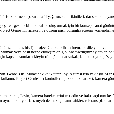
ristik bir neon pazarı, hafif yağmur, su birikintileri, dar sokaklar, yan
tiren gezinilebilir bir sahne oluşturmak için bir konsept sanat görünt
roject Genie'nin hareketi ve düzeni nasıl yorumlayacağını yönlendirmek
ün saati, lens hissi). Project Genie, belirli, sinematik dile yanıt verir.
bakmak veya basit nesne etkileşimleri gibi önemsediğiniz eylemleri beli
in kapsam sınırları ekleyin (örneğin, "dar sokak, kalabalık yok", "seyre
eyin. Genie 3 ile, birkaç dakikalık tutarlı oyun süresi için yaklaşık 24
kullanın. Project Genie'nin kontrolleri tipik olarak hareket, kamera gö
imleri engelleyin, kamera hareketlerini test edin ve bakış açılarını keşf
oynanabilir çıktıları, niyeti iletmek için animatikler, referans plakalar