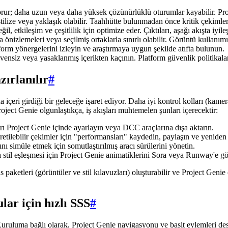
 korur; daha uzun veya daha yüksek çözünürlüklü oturumlar kayabilir. Pr
i stilize veya yaklaşık olabilir. Taahhütte bulunmadan önce kritik çekimle
, etkileşim ve çeşitlilik için optimize eder. Çıktıları, aşağı akışta iyil
önizlemeleri veya seçilmiş ortaklarla sınırlı olabilir. Görüntü kullanımı, t
form yönergelerini izleyin ve araştırmaya uygun şekilde atıfta bulunun.
vensiz veya yasaklanmış içerikten kaçının. Platform güvenlik politikalar
zırlanılır
#
 içeri girdiği bir geleceğe işaret ediyor. Daha iyi kontrol kolları (kamer
oject Genie olgunlaştıkça, iş akışları muhtemelen şunları içerecektir:
ı Project Genie içinde ayarlayın veya DCC araçlarına dışa aktarın.
ilebilir çekimler için "performansları" kaydedin, paylaşın ve yeniden ç
nı simüle etmek için somutlaştırılmış aracı sürülerini yönetin.
stil eşleşmesi için Project Genie animatiklerini Sora veya Runway'e g
rans paketleri (görüntüler ve stil kılavuzları) oluşturabilir ve Project Ge
lar için hızlı SSS
#
uruluma bağlı olarak, Project Genie navigasyonu ve basit eylemleri des