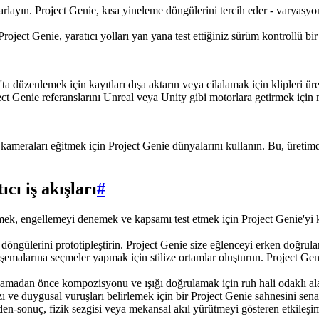
yarlayın. Project Genie, kısa yineleme döngülerini tercih eder - varyasy
ect Genie, yaratıcı yolları yan yana test ettiğiniz sürüm kontrollü bir s
a düzenlemek için kayıtları dışa aktarın veya cilalamak için klipleri ür
ct Genie referanslarını Unreal veya Unity gibi motorlara getirmek için 
m kameraları eğitmek için Project Genie dünyalarını kullanın. Bu, üretim
cı iş akışları
#
ek, engellemeyi denemek ve kapsamı test etmek için Project Genie'yi kul
ngülerini prototipleştirin. Project Genie size eğlenceyi erken doğrulamak
emalarına seçmeler yapmak için stilize ortamlar oluşturun. Project Gen
amadan önce kompozisyonu ve ışığı doğrulamak için ruh hali odaklı ala
zı ve duygusal vuruşları belirlemek için bir Project Genie sahnesini senaryo
en-sonuç, fizik sezgisi veya mekansal akıl yürütmeyi gösteren etkileşiml