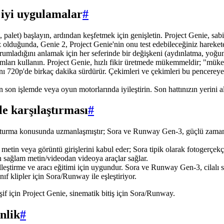
n iyi uygulamalar
#
i, palet) başlayın, ardından keşfetmek için genişletin. Project Genie, sabi
 olduğunda, Genie 2, Project Genie'nin onu test edebileceğiniz harekete
orumladığını anlamak için her seferinde bir değişkeni (aydınlatma, yoğun
umları kullanın. Project Genie, hızlı fikir üretmede mükemmeldir; "mü
ığını 720p'de birkaç dakika sürdürür. Çekimleri ve çekimleri bu pencereye
an son işlemde veya oyun motorlarında iyileştirin. Son hattınızın yerini 
e karşılaştırması
#
 oluşturma konusunda uzmanlaşmıştır; Sora ve Runway Gen-3, güçlü zaman
 metin veya görüntü girişlerini kabul eder; Sora tipik olarak fotogerçe
n sağlam metin/videodan videoya araçlar sağlar.
leştirme ve aracı eğitimi için uygundur. Sora ve Runway Gen-3, cilalı s
ınıf klipler için Sora/Runway ile eşleştiriyor.
 keşif için Project Genie, sinematik bitiş için Sora/Runway.
nlik
#