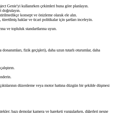
oject Genie'yi kullanırken çekimleri buna göre planlayın.
ri doğrulayın.
eştirilmedikçe konsept ve önizleme olarak ele alın.
üretilmiş haklar ve ticari politikalar için şartları inceleyin.
ına ve topluluk standartlarına uyun.
a donanımları, fizik geçişleri), daha uzun tutarlı oturumlar, daha
alıştırın.
önderin.
nie çıktılarının düzenleme veya motor hattına düzgün bir şekilde düşmesi
tekler; bazı demolar kamera ve hareketi vurgularken, diğerleri nesne