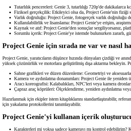
Tutarlılık pencereleri: Genie 3, tutarlılığı 720p'de dakikalarca
Fiziksel gerçekçilik: Etkileyici olsa da, Project Genie'nin fiziğ
Varlık doğruluğu: Project Genie, fotogerçek varlık doğruluğu değil
Kullanılabilirlik ve lisanslama: Project Genie'ye erişim, araştırma 
Kaynak ve atıf: Project Genie'den sonuçlar sergiliyorsanız, plat
Sorumlu içerik: Project Genie'ye istemde bulunurken zararlı, gü
Project Genie için sırada ne var ve nasıl ha
Project Genie, yaratıcıların düşünce hızında dünyaları çizdiği ve anında
yüksek çözünürlük ve motorlara geliştirilmiş dışa aktarma bekleyin. Pr
Sahne grafikleri ve düzen düzenleme: Geometriyi ve aksesuarlar
Kamera ve aydınlatma donanımları: Project Genie ile yeniden üret
Aracı koreografisi: Kalabalıkları, NPC'leri veya kamera dronları
Çapraz araç köprüleri: Ölçeklendirme, yeniden aydınlatma veya 
Hazırlanmak için ekipler istem kitaplıklarını standartlaştırabilir, refe
için yakalama protokollerini tanımlayabilir.
Project Genie'yi kullanan içerik oluşturucu
Karakterleri mi yoksa sadece kamerayı mı kontrol edebilirim? K