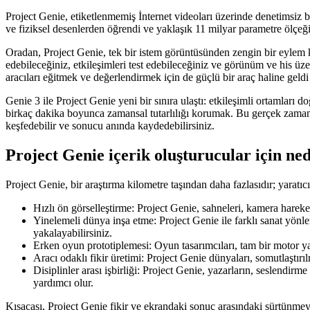
Project Genie, etiketlenmemiş İnternet videoları üzerinde denetimsiz 
ve fiziksel desenlerden öğrendi ve yaklaşık 11 milyar parametre ölçeğine
Oradan, Project Genie, tek bir istem görüntüsünden zengin bir eylem kon
edebileceğiniz, etkileşimleri test edebileceğiniz ve görünüm ve his üz
aracıları eğitmek ve değerlendirmek için de güçlü bir araç haline geld
Genie 3 ile Project Genie yeni bir sınıra ulaştı: etkileşimli ortamlar
birkaç dakika boyunca zamansal tutarlılığı korumak. Bu gerçek zamanlı ko
keşfedebilir ve sonucu anında kaydedebilirsiniz.
Project Genie içerik oluşturucular için ne
Project Genie, bir araştırma kilometre taşından daha fazlasıdır; yaratıcı i
Hızlı ön görselleştirme: Project Genie, sahneleri, kamera hareketl
Yinelemeli dünya inşa etme: Project Genie ile farklı sanat yönler
yakalayabilirsiniz.
Erken oyun prototiplemesi: Oyun tasarımcıları, tam bir motor ya
Aracı odaklı fikir üretimi: Project Genie dünyaları, somutlaştı
Disiplinler arası işbirliği: Project Genie, yazarların, seslendi
yardımcı olur.
Kısacası, Project Genie fikir ve ekrandaki sonuç arasındaki sürtünmeyi