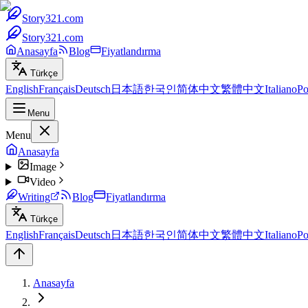
Story321.com
Story321.com
Anasayfa
Blog
Fiyatlandırma
Türkçe
English
Français
Deutsch
日本語
한국인
简体中文
繁體中文
Italiano
Po
Menu
Menu
Anasayfa
Image
Video
Writing
Blog
Fiyatlandırma
Türkçe
English
Français
Deutsch
日本語
한국인
简体中文
繁體中文
Italiano
Po
Anasayfa