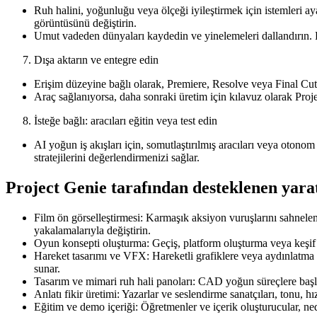
Ruh halini, yoğunluğu veya ölçeği iyileştirmek için istemleri a
görüntüsünü değiştirin.
Umut vadeden dünyaları kaydedin ve yinelemeleri dallandırın. Proj
Dışa aktarın ve entegre edin
Erişim düzeyine bağlı olarak, Premiere, Resolve veya Final Cut't
Araç sağlanıyorsa, daha sonraki üretim için kılavuz olarak Proje
İsteğe bağlı: aracıları eğitin veya test edin
AI yoğun iş akışları için, somutlaştırılmış aracıları veya otono
stratejilerini değerlendirmenizi sağlar.
Project Genie tarafından desteklenen yaratı
Film ön görselleştirmesi: Karmaşık aksiyon vuruşlarını sahnelem
yakalamalarıyla değiştirin.
Oyun konsepti oluşturma: Geçiş, platform oluşturma veya keşif dö
Hareket tasarımı ve VFX: Hareketli grafiklere veya aydınlatma ş
sunar.
Tasarım ve mimari ruh hali panoları: CAD yoğun süreçlere başl
Anlatı fikir üretimi: Yazarlar ve seslendirme sanatçıları, tonu, hı
Eğitim ve demo içeriği: Öğretmenler ve içerik oluşturucular, ned