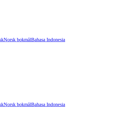
sk
Norsk bokmål
Bahasa Indonesia
sk
Norsk bokmål
Bahasa Indonesia