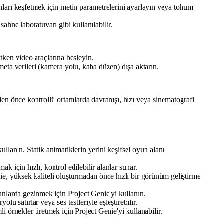
onları keşfetmek için metin parametrelerini ayarlayın veya tohum
ahne laboratuvarı gibi kullanılabilir.
etken video araçlarına besleyin.
meta verileri (kamera yolu, kaba düzen) dışa aktarın.
den önce kontrollü ortamlarda davranışı, hızı veya sinematografi
lanın. Statik animatiklerin yerini keşifsel oyun alanı
 için hızlı, kontrol edilebilir alanlar sunar.
ie, yüksek kaliteli oluşturmadan önce hızlı bir görünüm geliştirme
nlarda gezinmek için Project Genie'yi kullanın.
lu satırlar veya ses testleriyle eşleştirebilir.
i örnekler üretmek için Project Genie'yi kullanabilir.