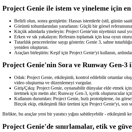
Project Genie ile istem ve yineleme için e
Belirli olun, sonra genişletin: Hassas istemlerle (stil, günün saat
Görüntü tohumlarından yararlanın: Güçlü bir görsel referansınız
Küçük adımlarla yineleyin: Project Genie'nin niyetinizi nasıl y
Erken ve sık yakalayın: Referans toplamak için kısa oyun otur
Tutarlılık pencerelerine saygı gösterin: Genie 3, sahne tutarlıl
yeniden oluşturun.
Araçları birleştirin: Keşif için Project Genie'yi kullanın, ardınd
Project Genie'nin Sora ve Runway Gen-3 il
Odak: Project Genie, etkileşimli, kontrol edilebilir ortamlar
video oluşturma ve düzenlemeyi vurgular.
Giriş/Çıkış: Project Genie, oynanabilir dünyalar elde etmek için
üretmek için metin alır; Runway Gen-3, içerik oluşturucular içi
Kullanım durumları: Project Genie, hızlı prototipleme, ön görsel
Birçok ekip, etkileşimli fikir üretimi için Project Genie'yi, son s
Birlikte, bu araçlar yeni bir yaratıcı yığını sabitleyebilir - etkileşimli
Project Genie'de sınırlamalar, etik ve güve