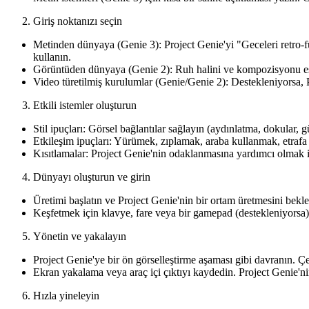
Giriş noktanızı seçin
Metinden dünyaya (Genie 3): Project Genie'yi "Geceleri retro-fütü
kullanın.
Görüntüden dünyaya (Genie 2): Ruh halini ve kompozisyonu eşleş
Video türetilmiş kurulumlar (Genie/Genie 2): Destekleniyorsa, P
Etkili istemler oluşturun
Stil ipuçları: Görsel bağlantılar sağlayın (aydınlatma, dokular, gün
Etkileşim ipuçları: Yürümek, zıplamak, araba kullanmak, etrafa 
Kısıtlamalar: Project Genie'nin odaklanmasına yardımcı olmak iç
Dünyayı oluşturun ve girin
Üretimi başlatın ve Project Genie'nin bir ortam üretmesini bekl
Keşfetmek için klavye, fare veya bir gamepad (destekleniyorsa) 
Yönetin ve yakalayın
Project Genie'ye bir ön görselleştirme aşaması gibi davranın. Çek
Ekran yakalama veya araç içi çıktıyı kaydedin. Project Genie'nin 
Hızla yineleyin