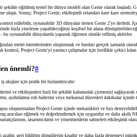
bir şekilde eğitilmiş temel bir dünya modeli olan Genie olarak başladı
 ulaştı. Sonuç: Project Genie, etkileşimli ortamları kare kare sentezleye
trol edilebilir, oynanabilir 3D dünyalar üreten Genie 2'ye ilerledi. İçer
erinde hızla yineleme yapabileceğiniz keşifsel bir alana dönüştürebileceğ
i - bu oynanabilir dünyalarda yaparak öğrenen simüle edilmiş aktörler.
ı doğrudan metin istemlerinden oluşturmak ve bunları gerçek zamanlı olar
ntrol, Project Genie'yi yaratıcı çalışmalar için özellikle çekici kılan ş
den önemli?
#
ş akışları için pratik bir hızlandırıcıdır:
erini ve etkileşimleri hızlı bir şekilde kabataslak çizmenizi sağlayarak st
ini, aydınlatma ruh hallerini veya mekansal düzenleri dakikalar içinde te
pısı oluşturmadan Project Genie içinde mekanikleri ve hızı deneyebilirl
rılmış aracıları eğitmek ve değerlendirmek için uygundur ve daha akıllı
rme sanatçılarının, tasarımcıların ve yönetmenlerin sahneleri etkileşimli
 azaltır, geri bildirim döngülerini kısaltır ve daha fazla denemeyi mümk