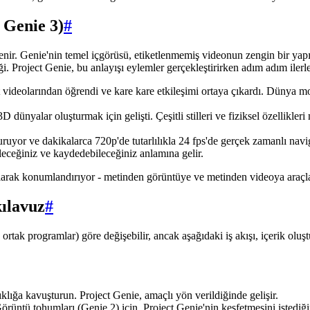
, Genie 3)
#
r. Genie'nin temel içgörüsü, etiketlenmemiş videonun zengin bir yapı iç
ği. Project Genie, bu anlayışı eylemler gerçekleştirirken adım adım ilerl
t videolarından öğrendi ve kare kare etkileşimi ortaya çıkardı. Dünya m
dünyalar oluşturmak için gelişti. Çeşitli stilleri ve fiziksel özellikleri
ruyor ve dakikalarca 720p'de tutarlılıkla 24 fps'de gerçek zamanlı navi
ileceğiniz ve kaydedebileceğiniz anlamına gelir.
larak konumlandırıyor - metinden görüntüye ve metinden videoya araçları
kılavuz
#
rtak programlar) göre değişebilir, ancak aşağıdaki iş akışı, içerik oluşt
ıklığa kavuşturun. Project Genie, amaçlı yön verildiğinde gelişir.
örüntü tohumları (Genie 2) için, Project Genie'nin keşfetmesini istediğin