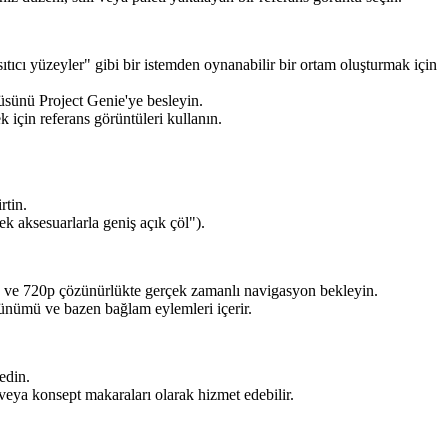
sıtıcı yüzeyler" gibi bir istemden oynanabilir bir ortam oluşturmak için
üsünü Project Genie'ye besleyin.
 için referans görüntüleri kullanın.
rtin.
k aksesuarlarla geniş açık çöl").
 fps ve 720p çözünürlükte gerçek zamanlı navigasyon bekleyin.
rünümü ve bazen bağlam eylemleri içerir.
edin.
ı veya konsept makaraları olarak hizmet edebilir.