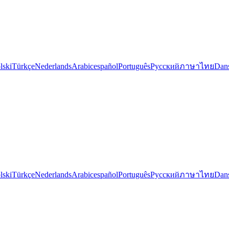
lski
Türkçe
Nederlands
Arabic
español
Português
Русский
ภาษาไทย
Dan
lski
Türkçe
Nederlands
Arabic
español
Português
Русский
ภาษาไทย
Dan