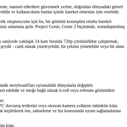
. Genie, manuel etiketlere güvenmek yerine, doğrudan dünyadaki görsel
bilir ve kullanıcıların bunlar içinde hareket etmesine izin verebilir.
ik oluşturucular için bu, bir görüntü konseptini etrafta hareket
iniz anlamına gelir. Project Genie, Genie 2 biçiminde, somutlaştırılmış
ak saniyede yaklaşık 24 kare hızında 720p çözünürlükte çalıştırmak,
eydir - canlı olarak yineleyebilir, bir çekimi yönetebilir veya bir alanı
atik storyboard'ları oynanabilir dünyalarla değiştirir.
st edebilir ve isteğe bağlı olarak b-roll veya referans görüntüleri
er.
 NPC davranış testlerini veya otonom kamera yollarını mümkün kılar.
 olarak keşfederek ton, sahneleme ve hız konusunda uyum sağlamalarına
ün kılar.