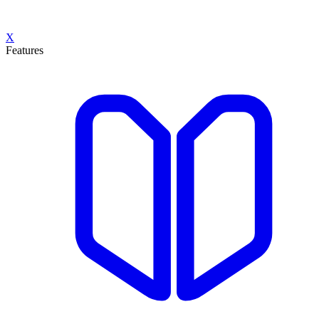
X
Features