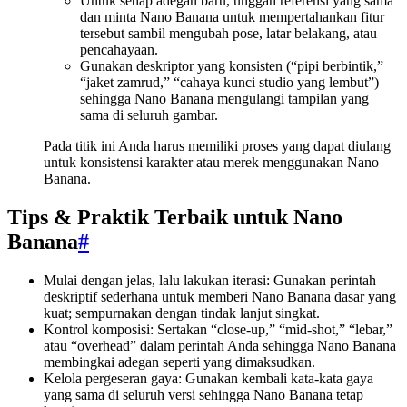
Untuk setiap adegan baru, unggah referensi yang sama
dan minta Nano Banana untuk mempertahankan fitur
tersebut sambil mengubah pose, latar belakang, atau
pencahayaan.
Gunakan deskriptor yang konsisten (“pipi berbintik,”
“jaket zamrud,” “cahaya kunci studio yang lembut”)
sehingga Nano Banana mengulangi tampilan yang
sama di seluruh gambar.
Pada titik ini Anda harus memiliki proses yang dapat diulang
untuk konsistensi karakter atau merek menggunakan Nano
Banana.
Tips & Praktik Terbaik untuk Nano
Banana
#
Mulai dengan jelas, lalu lakukan iterasi: Gunakan perintah
deskriptif sederhana untuk memberi Nano Banana dasar yang
kuat; sempurnakan dengan tindak lanjut singkat.
Kontrol komposisi: Sertakan “close-up,” “mid-shot,” “lebar,”
atau “overhead” dalam perintah Anda sehingga Nano Banana
membingkai adegan seperti yang dimaksudkan.
Kelola pergeseran gaya: Gunakan kembali kata-kata gaya
yang sama di seluruh versi sehingga Nano Banana tetap