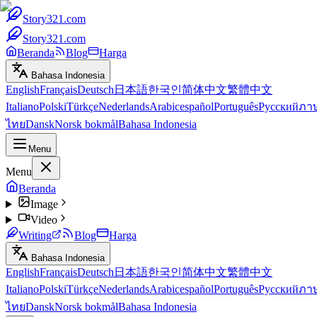
Story321.com
Story321.com
Beranda
Blog
Harga
Bahasa Indonesia
English
Français
Deutsch
日本語
한국인
简体中文
繁體中文
Italiano
Polski
Türkçe
Nederlands
Arabic
español
Português
Русский
ภา
ไทย
Dansk
Norsk bokmål
Bahasa Indonesia
Menu
Menu
Beranda
Image
Video
Writing
Blog
Harga
Bahasa Indonesia
English
Français
Deutsch
日本語
한국인
简体中文
繁體中文
Italiano
Polski
Türkçe
Nederlands
Arabic
español
Português
Русский
ภา
ไทย
Dansk
Norsk bokmål
Bahasa Indonesia