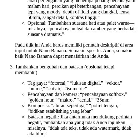
abad pertengahan yang menempa pedang bercahaya di
malam hari, percikan api beterbangan, pencahayaan
tepi yang moody, depth of field yang dangkal, lensa
50mm, sangat detail, kontras tinggi.”
Opsional: Tambahkan suasana hati atau palet warna—
misalnya, “pencahayaan teal dan amber yang berbadai,
suasana dramatis.”
Pada titik ini Anda harus memiliki perintah deskriptif di area
input untuk Nano Banana. Semakin spesifik Anda, semakin
baik Nano Banana dapat menafsirkan ide Anda.
Tambahkan pengubah dan batasan (opsional tetapi
membantu)
Tag gaya: “fotoreal,” “lukisan digital,” “vektor,”
“anime,” “cat air,” “isometric”
Pencahayaan dan kamera: “pencahayaan softbox,”
“golden hour,” “makro,” “aerial,” “35mm”
Komposisi: “aturan sepertiga,” “potret tengah,”
“bidikan establishing yang lebar”
Batasan negatif: Jika antarmuka mendukung perintah
negatif, tambahkan apa yang tidak Anda inginkan—
misalnya, “tidak ada teks, tidak ada watermark, tidak
ada blur.”