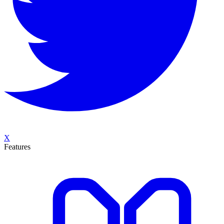
X
Features