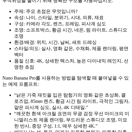
무작위성을 줄이기 위해 명확한 구조를 사용하십시오.
주제: 주요 초점은 무엇입니까?
속성: 나이, 스타일, 분위기, 시대, 의류, 재료
구성: 카메라 각도, 렌즈, 프레임, 피사계 심도
조명: 소프트박스, 황금 시간, 네온, 림 라이트, 스튜디오
조명
환경/배경: 위치, 시간, 날씨, 세트 드레싱
스타일/의도: 실사, 영화 같은, 수채화, 제품 렌더링, 평면
벡터
품질 신호: 4K, 상세한 텍스처, 높은 다이내믹 레인지, 선
명한 초점
Nano Banana Pro를 사용하는 방법을 탐색할 때 붙여넣을 수 있
는 예제 프롬프트:
“낡은 가죽 재킷을 입은 탐험가의 영화 같은 초상화, 클
로즈업, 85mm 렌즈, 황금 시간 림 라이트, 극적인 그림자,
얕은 피사계 심도, 실사, 4K 디테일.”
“깨끗한 흰색 아크릴 표면의 무광 검정 무선 마이크의 미
니멀리스트 제품 렌더링, 부드러운 스튜디오 조명, 미묘
한 반사, 중앙 구성, 1:1, 매우 상세한 4K.”