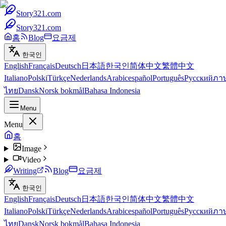
Story321.com
Story321.com
홈
Blog
요금제
한국인
English
Français
Deutsch
日本語
한국인
简体中文
繁體中文
Italiano
Polski
Türkçe
Nederlands
Arabic
español
Português
Русский
ภา
ไทย
Dansk
Norsk bokmål
Bahasa Indonesia
Menu
Menu
홈
Image
Video
Writing
Blog
요금제
한국인
English
Français
Deutsch
日本語
한국인
简体中文
繁體中文
Italiano
Polski
Türkçe
Nederlands
Arabic
español
Português
Русский
ภา
ไทย
Dansk
Norsk bokmål
Bahasa Indonesia