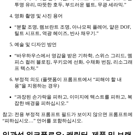
투명 유리, 따뜻한 호두, 부드러운 펠트, 무광 세라믹.”
영화 촬영 및 사진 용어
“분할 조명, 렘브란트 조명, 아나모픽 플레어, 얕은 DOF,
틸트 시프트, 역광 헤이즈, 반사 채우기.”
예술 및 디자인 방언
“바우하우스에서 영감을 받은 기하학, 스위스 그리드, 멤
피스 컬러 블로킹, 우키요에 선화, 수채화 번짐, 리소그래
프 텍스처.”
부정적 의도 (플랫폼이 프롬프트에서 “피해야 할 내
용”을 지원하는 경우)
“과장된 손가락을 피하고, 이미지에 텍스트를 피하고, 복
잡한 배경을 피하십시오.”
참고: 전용 부정적 프롬프트 필드가 보이지 않으면 프롬프트에
“피하십시오…” 언어를 포함하십시오.
일관성 워크플로우: 캐릭터, 제품 및 브랜