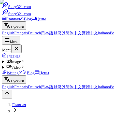
Story321.com
Story321.com
Главная
Blog
Цены
Русский
English
Français
Deutsch
日本語
한국인
简体中文
繁體中文
Italiano
Po
Menu
Menu
Главная
Image
Video
Writing
Blog
Цены
Русский
English
Français
Deutsch
日本語
한국인
简体中文
繁體中文
Italiano
Po
Главная