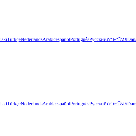
lski
Türkçe
Nederlands
Arabic
español
Português
Русский
ภาษาไทย
Dan
lski
Türkçe
Nederlands
Arabic
español
Português
Русский
ภาษาไทย
Dan