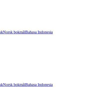
sk
Norsk bokmål
Bahasa Indonesia
sk
Norsk bokmål
Bahasa Indonesia