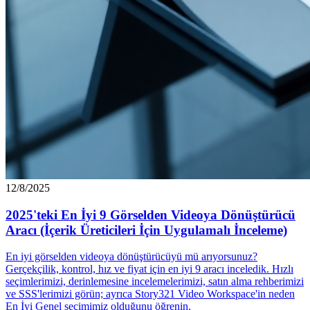
12/8/2025
2025'teki En İyi 9 Görselden Videoya Dönüştürücü
Aracı (İçerik Üreticileri İçin Uygulamalı İnceleme)
En iyi görselden videoya dönüştürücüyü mü arıyorsunuz?
Gerçekçilik, kontrol, hız ve fiyat için en iyi 9 aracı inceledik. Hızlı
seçimlerimizi, derinlemesine incelemelerimizi, satın alma rehberimizi
ve SSS'lerimizi görün; ayrıca Story321 Video Workspace'in neden
En İyi Genel seçimimiz olduğunu öğrenin.