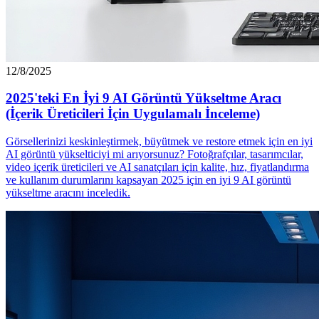
12/8/2025
2025'teki En İyi 9 AI Görüntü Yükseltme Aracı
(İçerik Üreticileri İçin Uygulamalı İnceleme)
Görsellerinizi keskinleştirmek, büyütmek ve restore etmek için en iyi
AI görüntü yükselticiyi mi arıyorsunuz? Fotoğrafçılar, tasarımcılar,
video içerik üreticileri ve AI sanatçıları için kalite, hız, fiyatlandırma
ve kullanım durumlarını kapsayan 2025 için en iyi 9 AI görüntü
yükseltme aracını inceledik.