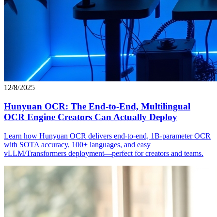
12/8/2025
Hunyuan OCR: The End-to-End, Multilingual
OCR Engine Creators Can Actually Deploy
Learn how Hunyuan OCR delivers end-to-end, 1B-parameter OCR
with SOTA accuracy, 100+ languages, and easy
vLLM/Transformers deployment—perfect for creators and teams.