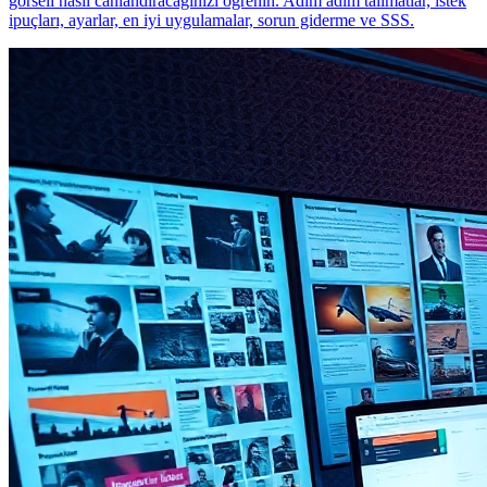
görseli nasıl canlandıracağınızı öğrenin. Adım adım talimatlar, istek
ipuçları, ayarlar, en iyi uygulamalar, sorun giderme ve SSS.