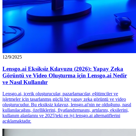
12/9/2025
Lensgo.ai Eksiksiz Kılavuzu (2026): Yapay Zeka
Görüntü ve Video Oluşturma için Lensgo.ai Nedir
ve Nasıl Kullanılır
Lensgo.ai, içerik oluşturucular, pazarlamacılar, eğitimciler ve
işletmeler için tasarlanmış güçlü bir yapay zeka görüntü ve video
oluşturucudur. Bu eksiksiz kılavuz, lensgo.ai'nin ne olduğunu, nasıl
kullanılacağını, özelliklerini, fiyatlandırmasını, artılarını, eksilerini,
kullanım alanlarını ve 2025'teki en iyi lensgo.ai alternatiflerini
açıklamaktadır.