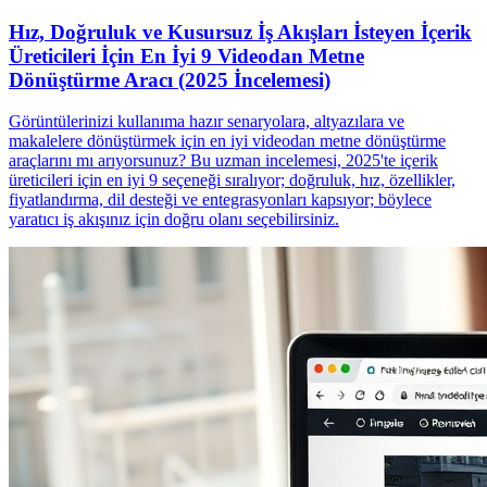
Hız, Doğruluk ve Kusursuz İş Akışları İsteyen İçerik
Üreticileri İçin En İyi 9 Videodan Metne
Dönüştürme Aracı (2025 İncelemesi)
Görüntülerinizi kullanıma hazır senaryolara, altyazılara ve
makalelere dönüştürmek için en iyi videodan metne dönüştürme
araçlarını mı arıyorsunuz? Bu uzman incelemesi, 2025'te içerik
üreticileri için en iyi 9 seçeneği sıralıyor; doğruluk, hız, özellikler,
fiyatlandırma, dil desteği ve entegrasyonları kapsıyor; böylece
yaratıcı iş akışınız için doğru olanı seçebilirsiniz.