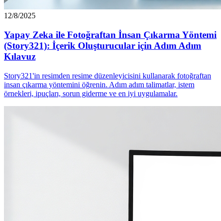
12/8/2025
Yapay Zeka ile Fotoğraftan İnsan Çıkarma Yöntemi
(Story321): İçerik Oluşturucular için Adım Adım
Kılavuz
Story321'in resimden resime düzenleyicisini kullanarak fotoğraftan
insan çıkarma yöntemini öğrenin. Adım adım talimatlar, istem
örnekleri, ipuçları, sorun giderme ve en iyi uygulamalar.