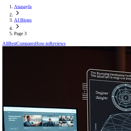
Anasayfa
AI Blogu
Page 3
All
Best
Compares
How-to
Reviews