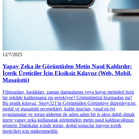
12/7/2025
Yapay Zeka ile Görüntüden Metin Nasıl Kaldırılır:
İçerik Üreticiler İçin Eksiksiz Kılavuz (Web, Mobil,
Masaüstü)
Filigranları, başlıkları, zaman damgalarını veya kayıp metinleri hızlı
bir şekilde kaldırmanız mı gerekiyor? Görüntünüzü bozmadan mı?
Bu pratik kılavuz, Story321'in Görüntüden Görüntüye düzenleyicisi,
mobil ve masaüstü seçenekleri, kalite ipuçları, yasal en iyi
uygulamalar ve sorun giderme ile adım adım bir iş akışı dahil olmak
üzere yapay zeka kullanarak görüntüden metni nasıl kaldıracağınızı
gösterir. Dakikalar içinde temiz, doğal sonuçlar isteyen içerik
üreticileri için mükemmeldir.