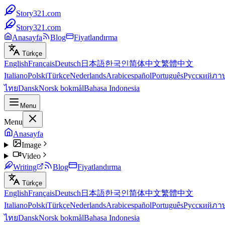
Story321.com
Story321.com
Anasayfa
Blog
Fiyatlandırma
Türkçe
English
Français
Deutsch
日本語
한국인
简体中文
繁體中文
Italiano
Polski
Türkçe
Nederlands
Arabic
español
Português
Русский
ภา
ไทย
Dansk
Norsk bokmål
Bahasa Indonesia
Menu
Menu
Anasayfa
Image
Video
Writing
Blog
Fiyatlandırma
Türkçe
English
Français
Deutsch
日本語
한국인
简体中文
繁體中文
Italiano
Polski
Türkçe
Nederlands
Arabic
español
Português
Русский
ภา
ไทย
Dansk
Norsk bokmål
Bahasa Indonesia