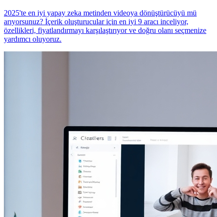
2025'te en iyi yapay zeka metinden videoya dönüştürücüyü mü
arıyorsunuz? İçerik oluşturucular için en iyi 9 aracı inceliyor,
özellikleri, fiyatlandırmayı karşılaştırıyor ve doğru olanı seçmenize
yardımcı oluyoruz.