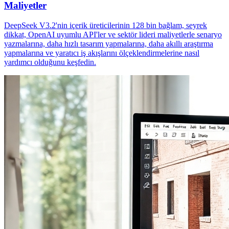
Maliyetler
DeepSeek V3.2'nin içerik üreticilerinin 128 bin bağlam, seyrek
dikkat, OpenAI uyumlu API'ler ve sektör lideri maliyetlerle senaryo
yazmalarına, daha hızlı tasarım yapmalarına, daha akıllı araştırma
yapmalarına ve yaratıcı iş akışlarını ölçeklendirmelerine nasıl
yardımcı olduğunu keşfedin.