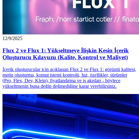
12/9/2025
Flux 2 ve Flux 1: Yükseltmeye İlişkin Kesin İçerik
Oluşturucu Kılavuzu (Kalite, Kontrol ve Maliyet)
İçerik oluşturucular için açıklanan Flux 2 ve Flux 1: görüntü kalitesi,
metin oluşturma, komut istemi kontrolü, hız, özellikler, sürümler
(Pro, Flex, Dev, Klein), fiyatlandırma ve iş akışları - böylece
yükseltmenin buna değip değmediğine karar verebilirsiniz.