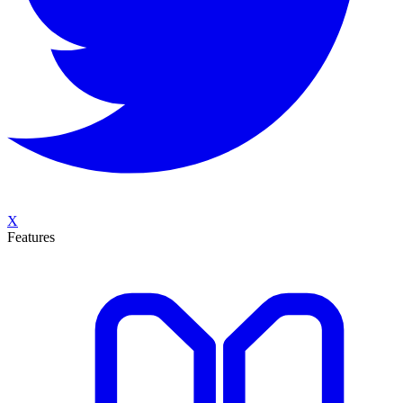
X
Features