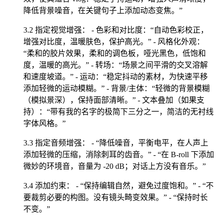
降低背景噪音，在关键句子上添加动态变焦。”
3.2 指定视觉增强： - 色彩和对比度：“自动色彩校正，
增强对比度，温暖肤色，保护高光。” - 风格化外观：
“柔和的胶片效果，柔和的调色板，哑光黑色，低饱和
度，温暖的高光。” - 转场：“场景之间平滑的交叉溶解
和速度坡道。” - 运动：“稳定抖动的素材，为快速平移
添加轻微的运动模糊。” - 背景/主体：“轻微的背景模糊
（模拟景深），保持面部清晰。” - 文本叠加（如果支
持）：“带有我的名字的极简下三分之一，简洁的无衬线
字体风格。”
3.3 指定音频增强： - “降低噪音，平衡电平，在人声上
添加轻微的压缩，消除刺耳的齿音。” - “在 B-roll 下添加
微妙的环境音，音量为 -20 dB；对话上方没有音乐。”
3.4 添加约束： - “保持编辑自然，避免过度饱和。” - “不
要裁剪必要的构图。没有镜头畸变效果。” - “保持时长
不变。”