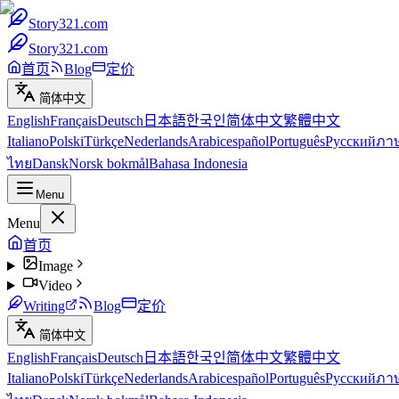
Story321.com
Story321.com
首页
Blog
定价
简体中文
English
Français
Deutsch
日本語
한국인
简体中文
繁體中文
Italiano
Polski
Türkçe
Nederlands
Arabic
español
Português
Русский
ภา
ไทย
Dansk
Norsk bokmål
Bahasa Indonesia
Menu
Menu
首页
Image
Video
Writing
Blog
定价
简体中文
English
Français
Deutsch
日本語
한국인
简体中文
繁體中文
Italiano
Polski
Türkçe
Nederlands
Arabic
español
Português
Русский
ภา