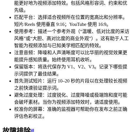
能更好地为视频添加特效。包括风格形容词、约束和优
先级。
匹配平台：选择适合视频所在位置的宽高比和分辨率。
短片/Reels 使用垂直 9:16；YouTube 使用 16:9。
使用参考：描述一个参考外观（“温暖、低对比度的采访
风格”或“大胆、高对比度的商业外观”）。这有助于人工
智能为视频添加与已知美学相匹配的特效。
注意音频：降噪和人声清晰度可以比华丽的视觉效果更
能提升感知质量。始终使用耳机收听。
保留版本：将迭代保存为 V1、V2、V3。记录下哪些提
示词提供了最佳结果。
首先测试短片：运行 10–20 秒的片段以在处理较长视频
之前快速验证提示词。
避免过度处理：过度锐化、过度降噪或极端饱和度可能
会破坏素材。当你为视频添加特效时，请适度使用。
校准你的屏幕：准确的监视器可帮助你在发布之前正确
评估色彩校正。
故障排除
#