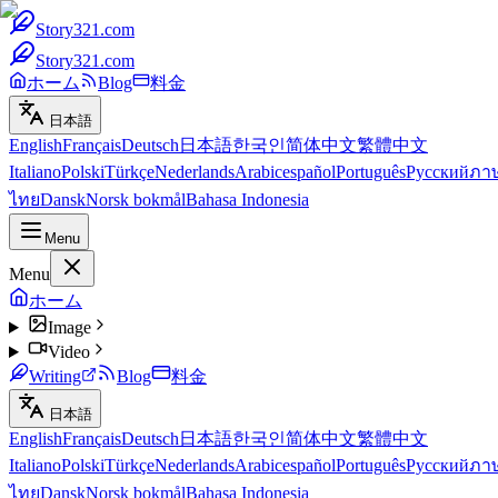
Story321.com
Story321.com
ホーム
Blog
料金
日本語
English
Français
Deutsch
日本語
한국인
简体中文
繁體中文
Italiano
Polski
Türkçe
Nederlands
Arabic
español
Português
Русский
ภา
ไทย
Dansk
Norsk bokmål
Bahasa Indonesia
Menu
Menu
ホーム
Image
Video
Writing
Blog
料金
日本語
English
Français
Deutsch
日本語
한국인
简体中文
繁體中文
Italiano
Polski
Türkçe
Nederlands
Arabic
español
Português
Русский
ภา
ไทย
Dansk
Norsk bokmål
Bahasa Indonesia