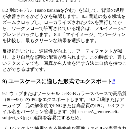
8.2 別のモデル（nano bananaを含む）を試して、背景の処理
が改善されるかどうかを確認します。 8.3 問題のある領域を
ズームクロップし、ローカライズされたパスを実行してか
ら、ワークフローで許可されている場合は、フルイメージに
ブレンドバックします。 8.4 「マイイメージ」でバージョン
を比較し、最もクリーンな結果を選択します。
反復処理ごとに、連続性が向上し、アーティファクトが減
り、より自然な照明の配置が得られます。この時点で、難し
いテクスチャでも、写真から人物を消す方法に自信を持つこ
とができるはずです。
9) ユースケースに適した形式でエクスポート
#
9.1 ウェブまたはソーシャル：sRGBカラースペースで高品質
（80〜90）のJPGをエクスポートします。 9.2 印刷またはア
ーカイブ：元の解像度でPNGまたは高品質のJPG。 9.3 ファ
イル名をバージョン管理します（例：sceneA_remove-left-
subject_v3.jpg）追跡を容易にするため。
プロジェクトで使用できる最終的な画像ファイルが表示され