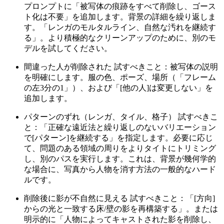
プロンプトに「被写体の痕跡をすべて削除し、ゴース
ト化は不要」を追加します。背景の詳細を繰り返しま
す。「レンガのモルタルライン、自然な汚れを継続す
る」。より積極的なクリーンアップのために、別のモ
デルを試してください。
間違った人が削除された 試すべきこと：被写体の説明
を明確にします。服の色、ポーズ、場所（「フレーム
の左3分の1」）、および「[他の人]は変更しない」を
追加します。
パターンのずれ（レンガ、タイル、格子） 試すべきこ
と：「正確な遠近法と繰り返しのないバリエーション
で[パターン]を継続する」を指定します。必要に応じ
て、問題のある領域の周りをよりタイトにトリミング
し、別のパスを実行します。これは、背景が幾何学的
な場合に、写真から人物を消す方法の一般的なハード
ルです。
削除後に影が不自然に見える 試すべきこと：「[方向]
からの光と一致する床/壁の影を再構築する」。または
明示的に「人物によってキャストされた影を削除し、