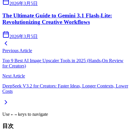
2026年3月5日
The Ultimate Guide to Gemini 3.1 Flash-Lite:
Revolutionizing Creative Workflows
2026年3月5日
Previous Article
Top 9 Best AI Image Upscaler Tools in 2025 (Hands‑On Review
for Creators)
Next Article
DeepSeek V3.2 for Creators: Faster Ideas, Longer Contexts, Lower
Costs
Use
keys to navigate
←
→
目次