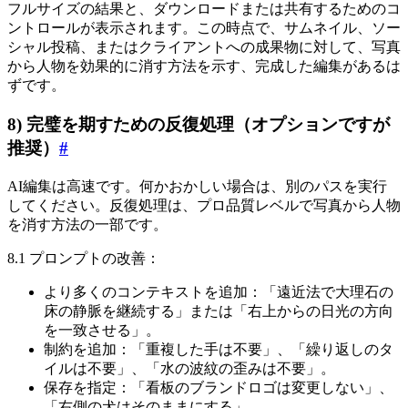
フルサイズの結果と、ダウンロードまたは共有するためのコ
ントロールが表示されます。この時点で、サムネイル、ソー
シャル投稿、またはクライアントへの成果物に対して、写真
から人物を効果的に消す方法を示す、完成した編集があるは
ずです。
8) 完璧を期すための反復処理（オプションですが
推奨）
#
AI編集は高速です。何かおかしい場合は、別のパスを実行
してください。反復処理は、プロ品質レベルで写真から人物
を消す方法の一部です。
8.1 プロンプトの改善：
より多くのコンテキストを追加：「遠近法で大理石の
床の静脈を継続する」または「右上からの日光の方向
を一致させる」。
制約を追加：「重複した手は不要」、「繰り返しのタ
イルは不要」、「水の波紋の歪みは不要」。
保存を指定：「看板のブランドロゴは変更しない」、
「右側の犬はそのままにする」。