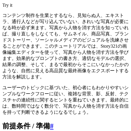
Try it
コンテンツ制作を生業とするなら、見知らぬ人、エキスト
ラ、通行人などが写り込んでいない、きれいな写真が必要に
なる時が必ず来ます。写真から人物を消す方法を知っていれ
ば、撮り直しをしなくても、サムネイル、商品写真、ブラン
ドストーリー、ソーシャルメディアのビジュアルを洗練させ
ることができます。このチュートリアルでは、Story321の画
像編集エディターを使って、写真から人物を消す方法を学び
ます。効果的なプロンプトの書き方、適切なモデルの選択、
結果の調整、そして、まるで最初からそこにいなかったかの
ような、自然に見える高品質な最終画像をエクスポートする
方法を解説します。
ユーザーのトピックに基づいた、初心者にもわかりやすいシ
ンプルなワークフローに従い、複雑な背景、影、反射、テク
スチャの連続性に関するヒントを重ねていきます。最終的に
は、数時間ではなく数分で、写真から人物を消す方法を自信
を持って判断できるようになるでしょう。
前提条件 / 準備
#