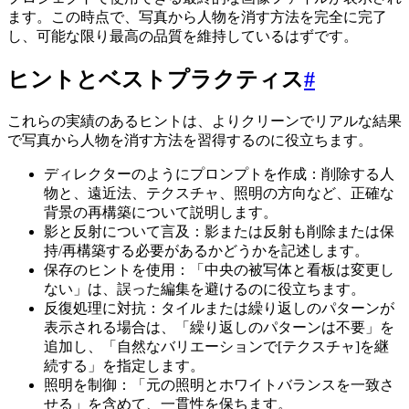
ます。この時点で、写真から人物を消す方法を完全に完了
し、可能な限り最高の品質を維持しているはずです。
ヒントとベストプラクティス
#
これらの実績のあるヒントは、よりクリーンでリアルな結果
で写真から人物を消す方法を習得するのに役立ちます。
ディレクターのようにプロンプトを作成：削除する人
物と、遠近法、テクスチャ、照明の方向など、正確な
背景の再構築について説明します。
影と反射について言及：影または反射も削除または保
持/再構築する必要があるかどうかを記述します。
保存のヒントを使用：「中央の被写体と看板は変更し
ない」は、誤った編集を避けるのに役立ちます。
反復処理に対抗：タイルまたは繰り返しのパターンが
表示される場合は、「繰り返しのパターンは不要」を
追加し、「自然なバリエーションで[テクスチャ]を継
続する」を指定します。
照明を制御：「元の照明とホワイトバランスを一致さ
せる」を含めて、一貫性を保ちます。