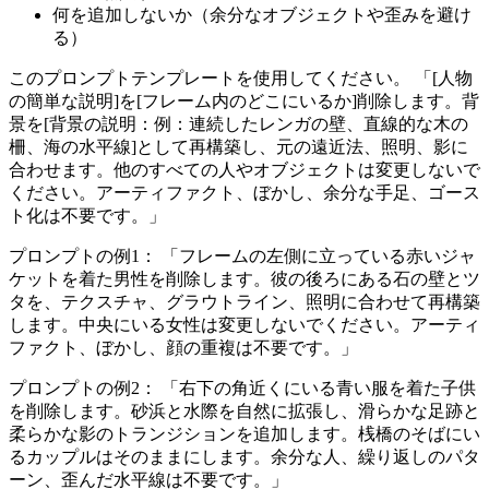
何を追加しないか（余分なオブジェクトや歪みを避け
る）
このプロンプトテンプレートを使用してください。 「[人物
の簡単な説明]を[フレーム内のどこにいるか]削除します。背
景を[背景の説明：例：連続したレンガの壁、直線的な木の
柵、海の水平線]として再構築し、元の遠近法、照明、影に
合わせます。他のすべての人やオブジェクトは変更しないで
ください。アーティファクト、ぼかし、余分な手足、ゴース
ト化は不要です。」
プロンプトの例1： 「フレームの左側に立っている赤いジャ
ケットを着た男性を削除します。彼の後ろにある石の壁とツ
タを、テクスチャ、グラウトライン、照明に合わせて再構築
します。中央にいる女性は変更しないでください。アーティ
ファクト、ぼかし、顔の重複は不要です。」
プロンプトの例2： 「右下の角近くにいる青い服を着た子供
を削除します。砂浜と水際を自然に拡張し、滑らかな足跡と
柔らかな影のトランジションを追加します。桟橋のそばにい
るカップルはそのままにします。余分な人、繰り返しのパタ
ーン、歪んだ水平線は不要です。」