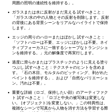
周囲の照明の連続性を維持する」。
ガラスまたは水に反射がまだ見える 試すべきこと：
「ガラス/水の中の人物とその反射を削除します。反射
の背後にある背景シーンをリアルなハイライトで保持
します。」
エッジの周りのハローまたはぼかし 試すべきこと：
「ソフトハローは不要、エッジにぼかしは不要。ネイ
ティブフォーカスに一致するシャープなトランジショ
ンを維持する。」元の解像度で再実行します。
過度に滑らかまたはプラスチックのように見える塗り
つぶし 試すべきこと：テクスチャのヒントを含めま
す。「石の木目、モルタルのピッティング、剥がれた
ペイントを維持する」、および「自然なバリエーショ
ン。汚れは不要」。
重要な詳細（ロゴ、保持したい顔）のアーティファク
ト 試すべきこと：「ロゴと中央の被写体は変更しな
い。 [オブジェクト]を変更しない。」この特異性は、
複雑なシーンで写真から人物を消す方法を学習する際