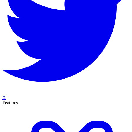
X
Features