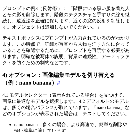
プロンプトの例3（反射/影）： 「階段にいる黒い服を着た人
とその影を削除します。階段のテクスチャと手すりの線を継
続し、遠近法を正確に保ちます。近くの窓の反射を削除しま
す。オブジェクトは追加しないでください。」
テキストボックスにプロンプトが入力されているのがわかり
ます。この時点で、詳細が写真から人物を消す方法に合って
いることを確認するために、プロンプトを再読する必要があ
ります。明確な被写体の説明、背景の連続性、アーティファ
クトを防ぐための制約などです。
4) オプション：画像編集モデルを切り替える
（例：nano banana）
#
4.1 モデルセレクター（表示されている場合）を見つけて、
画像に最適なモデルを選択します。 4.2 デフォルトのモデル
は、多くの場合バランスが取れています。「nano banana」な
どのオプションが表示された場合は、テストしてください。
nano banana：多くの場合、より高速で、簡単な削除や
軽い編集に適しています。