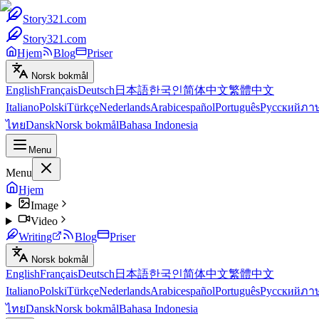
Story321.com
Story321.com
Hjem
Blog
Priser
Norsk bokmål
English
Français
Deutsch
日本語
한국인
简体中文
繁體中文
Italiano
Polski
Türkçe
Nederlands
Arabic
español
Português
Русский
ภา
ไทย
Dansk
Norsk bokmål
Bahasa Indonesia
Menu
Menu
Hjem
Image
Video
Writing
Blog
Priser
Norsk bokmål
English
Français
Deutsch
日本語
한국인
简体中文
繁體中文
Italiano
Polski
Türkçe
Nederlands
Arabic
español
Português
Русский
ภา
ไทย
Dansk
Norsk bokmål
Bahasa Indonesia