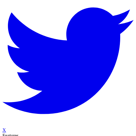
X
Features