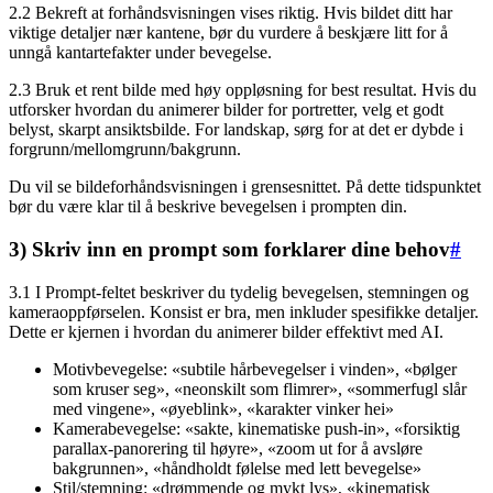
2.2 Bekreft at forhåndsvisningen vises riktig. Hvis bildet ditt har
viktige detaljer nær kantene, bør du vurdere å beskjære litt for å
unngå kantartefakter under bevegelse.
2.3 Bruk et rent bilde med høy oppløsning for best resultat. Hvis du
utforsker hvordan du animerer bilder for portretter, velg et godt
belyst, skarpt ansiktsbilde. For landskap, sørg for at det er dybde i
forgrunn/mellomgrunn/bakgrunn.
Du vil se bildeforhåndsvisningen i grensesnittet. På dette tidspunktet
bør du være klar til å beskrive bevegelsen i prompten din.
3) Skriv inn en prompt som forklarer dine behov
#
3.1 I Prompt-feltet beskriver du tydelig bevegelsen, stemningen og
kameraoppførselen. Konsist er bra, men inkluder spesifikke detaljer.
Dette er kjernen i hvordan du animerer bilder effektivt med AI.
Motivbevegelse: «subtile hårbevegelser i vinden», «bølger
som kruser seg», «neonskilt som flimrer», «sommerfugl slår
med vingene», «øyeblink», «karakter vinker hei»
Kamerabevegelse: «sakte, kinematiske push-in», «forsiktig
parallax-panorering til høyre», «zoom ut for å avsløre
bakgrunnen», «håndholdt følelse med lett bevegelse»
Stil/stemning: «drømmende og mykt lys», «kinematisk