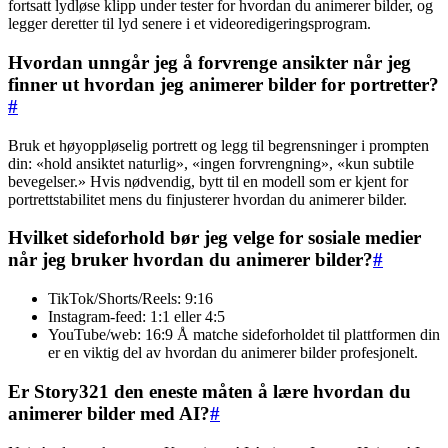
fortsatt lydløse klipp under tester for hvordan du animerer bilder, og
legger deretter til lyd senere i et videoredigeringsprogram.
Hvordan unngår jeg å forvrenge ansikter når jeg
finner ut hvordan jeg animerer bilder for portretter?
#
Bruk et høyoppløselig portrett og legg til begrensninger i prompten
din: «hold ansiktet naturlig», «ingen forvrengning», «kun subtile
bevegelser.» Hvis nødvendig, bytt til en modell som er kjent for
portrettstabilitet mens du finjusterer hvordan du animerer bilder.
Hvilket sideforhold bør jeg velge for sosiale medier
når jeg bruker hvordan du animerer bilder?
#
TikTok/Shorts/Reels: 9:16
Instagram-feed: 1:1 eller 4:5
YouTube/web: 16:9 Å matche sideforholdet til plattformen din
er en viktig del av hvordan du animerer bilder profesjonelt.
Er Story321 den eneste måten å lære hvordan du
animerer bilder med AI?
#