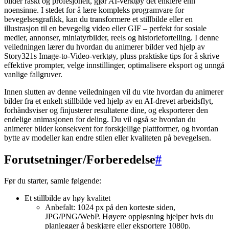
bilder raskt og profesjonelt, gjør AI-verktøy det enklere enn
noensinne. I stedet for å lære kompleks programvare for
bevegelsesgrafikk, kan du transformere et stillbilde eller en
illustrasjon til en bevegelig video eller GIF – perfekt for sosiale
medier, annonser, miniatyrbilder, reels og historiefortelling. I denne
veiledningen lærer du hvordan du animerer bilder ved hjelp av
Story321s Image-to-Video-verktøy, pluss praktiske tips for å skrive
effektive prompter, velge innstillinger, optimalisere eksport og unngå
vanlige fallgruver.
Innen slutten av denne veiledningen vil du vite hvordan du animerer
bilder fra et enkelt stillbilde ved hjelp av en AI-drevet arbeidsflyt,
forhåndsviser og finjusterer resultatene dine, og eksporterer den
endelige animasjonen for deling. Du vil også se hvordan du
animerer bilder konsekvent for forskjellige plattformer, og hvordan
bytte av modeller kan endre stilen eller kvaliteten på bevegelsen.
Forutsetninger/Forberedelse
#
Før du starter, samle følgende:
Et stillbilde av høy kvalitet
Anbefalt: 1024 px på den korteste siden,
JPG/PNG/WebP. Høyere oppløsning hjelper hvis du
planlegger å beskjære eller eksportere 1080p.