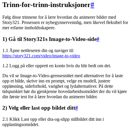
Trinn-for-trinn-instruksjoner
#
Følg disse trinnene for å lære hvordan du animerer bilder med
Story321. Prosessen er nybegynnervennlig, men likevel fleksibel for
mer erfarne innholdsskapere.
1) Gå til Story321s Image-to-Video-side
#
1.1 Åpne nettleseren din og naviger til:
https://story321.com/video/image-to-video
1.2 Logg på eller opprett en konto hvis du blir bedt om det.
Du vil se Image-to-Video-grensesnittet med alternativer for å laste
opp et bilde, skrive inn en prompt, velge en modell, justere
oppløsning, sideforhold, varighet og lydalternativer. På dette
tidspunktet bør du gjenkjenne hovedarbeidsområdet der du vil kjøre
din første test for å lære hvordan du animerer bilder.
2) Velg eller last opp bildet ditt
#
2.1 Klikk Last opp eller dra-og-slipp stillbildet ditt inn i
opplastingsområdet.