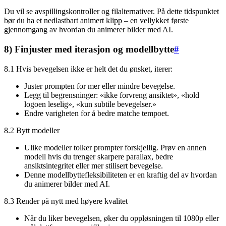
Du vil se avspillingskontroller og filalternativer. På dette tidspunktet
bør du ha et nedlastbart animert klipp – en vellykket første
gjennomgang av hvordan du animerer bilder med AI.
8) Finjuster med iterasjon og modellbytte
#
8.1 Hvis bevegelsen ikke er helt det du ønsket, iterer:
Juster prompten for mer eller mindre bevegelse.
Legg til begrensninger: «ikke forvreng ansiktet», «hold
logoen leselig», «kun subtile bevegelser.»
Endre varigheten for å bedre matche tempoet.
8.2 Bytt modeller
Ulike modeller tolker prompter forskjellig. Prøv en annen
modell hvis du trenger skarpere parallax, bedre
ansiktsintegritet eller mer stilisert bevegelse.
Denne modellbyttefleksibiliteten er en kraftig del av hvordan
du animerer bilder med AI.
8.3 Render på nytt med høyere kvalitet
Når du liker bevegelsen, øker du oppløsningen til 1080p eller