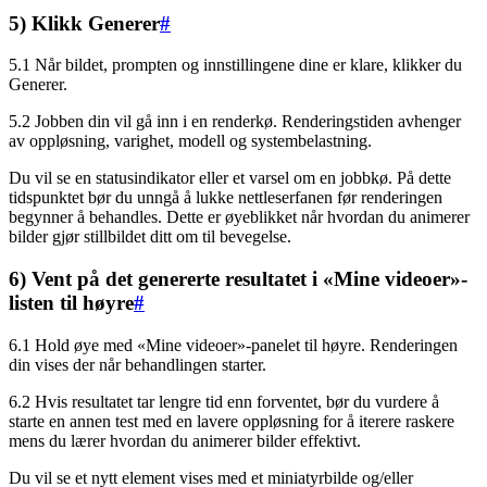
5) Klikk Generer
#
5.1 Når bildet, prompten og innstillingene dine er klare, klikker du
Generer.
5.2 Jobben din vil gå inn i en renderkø. Renderingstiden avhenger
av oppløsning, varighet, modell og systembelastning.
Du vil se en statusindikator eller et varsel om en jobbkø. På dette
tidspunktet bør du unngå å lukke nettleserfanen før renderingen
begynner å behandles. Dette er øyeblikket når hvordan du animerer
bilder gjør stillbildet ditt om til bevegelse.
6) Vent på det genererte resultatet i «Mine videoer»-
listen til høyre
#
6.1 Hold øye med «Mine videoer»-panelet til høyre. Renderingen
din vises der når behandlingen starter.
6.2 Hvis resultatet tar lengre tid enn forventet, bør du vurdere å
starte en annen test med en lavere oppløsning for å iterere raskere
mens du lærer hvordan du animerer bilder effektivt.
Du vil se et nytt element vises med et miniatyrbilde og/eller