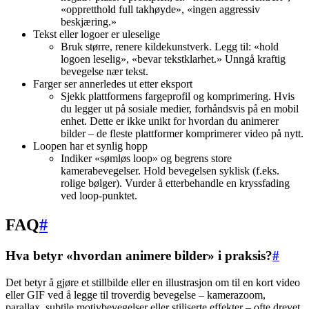
«oppretthold full takhøyde», «ingen aggressiv
beskjæring.»
Tekst eller logoer er uleselige
Bruk større, renere kildekunstverk. Legg til: «hold
logoen leselig», «bevar tekstklarhet.» Unngå kraftig
bevegelse nær tekst.
Farger ser annerledes ut etter eksport
Sjekk plattformens fargeprofil og komprimering. Hvis
du legger ut på sosiale medier, forhåndsvis på en mobil
enhet. Dette er ikke unikt for hvordan du animerer
bilder – de fleste plattformer komprimerer video på nytt.
Loopen har et synlig hopp
Indiker «sømløs loop» og begrens store
kamerabevegelser. Hold bevegelsen syklisk (f.eks.
rolige bølger). Vurder å etterbehandle en kryssfading
ved loop-punktet.
FAQ
#
Hva betyr «hvordan animere bilder» i praksis?
#
Det betyr å gjøre et stillbilde eller en illustrasjon om til en kort video
eller GIF ved å legge til troverdig bevegelse – kamerazoom,
parallax, subtile motivbevegelser eller stiliserte effekter – ofte drevet