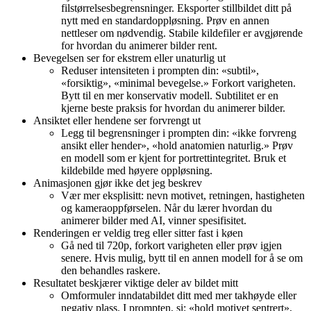
filstørrelsesbegrensninger. Eksporter stillbildet ditt på
nytt med en standardoppløsning. Prøv en annen
nettleser om nødvendig. Stabile kildefiler er avgjørende
for hvordan du animerer bilder rent.
Bevegelsen ser for ekstrem eller unaturlig ut
Reduser intensiteten i prompten din: «subtil»,
«forsiktig», «minimal bevegelse.» Forkort varigheten.
Bytt til en mer konservativ modell. Subtilitet er en
kjerne beste praksis for hvordan du animerer bilder.
Ansiktet eller hendene ser forvrengt ut
Legg til begrensninger i prompten din: «ikke forvreng
ansikt eller hender», «hold anatomien naturlig.» Prøv
en modell som er kjent for portrettintegritet. Bruk et
kildebilde med høyere oppløsning.
Animasjonen gjør ikke det jeg beskrev
Vær mer eksplisitt: nevn motivet, retningen, hastigheten
og kameraoppførselen. Når du lærer hvordan du
animerer bilder med AI, vinner spesifisitet.
Renderingen er veldig treg eller sitter fast i køen
Gå ned til 720p, forkort varigheten eller prøv igjen
senere. Hvis mulig, bytt til en annen modell for å se om
den behandles raskere.
Resultatet beskjærer viktige deler av bildet mitt
Omformuler inndatabildet ditt med mer takhøyde eller
negativ plass. I prompten, si: «hold motivet sentrert»,