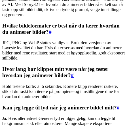
av AI. Med Story321 er hvordan du animerer bilder så enkelt som å
laste opp stillbildet ditt, skrive en tydelig prompt, velge innstillinger
og generere.
Hvilke bildeformater er best når du lærer hvordan
du animerer bilder?
#
JPG, PNG og WebP støttes vanligvis. Bruk den versjonen av
høyeste kvalitet du har. Hvis du er seriøs med hvordan du animerer
bilder med rene resultater, start med et høyoppløselig, godt eksponert
stillbilde.
Hvor lang bør klippet mitt være når jeg tester
hvordan jeg animerer bilder?
#
Hold testene korte: 3–6 sekunder. Kortere klipp renderer raskere,
slik at du raskt kan iterere på promptene og innstillingene dine for
hvordan du animerer bilder.
Kan jeg legge til lyd når jeg animerer bildet mitt?
#
Ja. Hvis alternativet Generer lyd er tilgjengelig, kan du legge til
bakgrunnsmusikk eller atmosfære. Mange skapere eksporterer