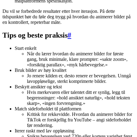
målplattformens spesifikasjon.
Du vil se forbedrede resultater etter hver iterasjon. På dette
tidspunktet bør du føle deg trygg på hvordan du animerer bilder på
en kontrollert, repeterbar måte.
Tips og beste praksis
#
Start enkelt
Når du lærer hvordan du animerer bilder for første
gang, bruk minimale, klare prompter: «sakte zoom»,
«forsiktig parallax», «myk hårbevegelse.»
Bruk bilder av høy kvalitet
Jo renere kilden er, desto renere er bevegelsen. Unngå
lavoppløselige, sterkt komprimerte bilder.
Beskytt ansikter og tekst
Hvis merkevaren eller talentet ditt er synlig, legg til
begrensninger: «hold ansiktet naturlig», «hold teksten
skarp», «ingen forvrengning.»
Match sideforholdet til plattformen
Kritisk for rekkevidde. Hvordan du animerer bilder for
TikTok er forskjellig fra YouTube – angi sideforholdet
før rendering.
Iterer raskt med lav oppløsning
Spikre bevegelsen ved 720p eller kortere varighet først,