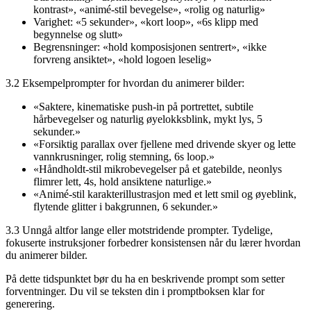
kontrast», «animé-stil bevegelse», «rolig og naturlig»
Varighet: «5 sekunder», «kort loop», «6s klipp med
begynnelse og slutt»
Begrensninger: «hold komposisjonen sentrert», «ikke
forvreng ansiktet», «hold logoen leselig»
3.2 Eksempelprompter for hvordan du animerer bilder:
«Saktere, kinematiske push-in på portrettet, subtile
hårbevegelser og naturlig øyelokksblink, mykt lys, 5
sekunder.»
«Forsiktig parallax over fjellene med drivende skyer og lette
vannkrusninger, rolig stemning, 6s loop.»
«Håndholdt-stil mikrobevegelser på et gatebilde, neonlys
flimrer lett, 4s, hold ansiktene naturlige.»
«Animé-stil karakterillustrasjon med et lett smil og øyeblink,
flytende glitter i bakgrunnen, 6 sekunder.»
3.3 Unngå altfor lange eller motstridende prompter. Tydelige,
fokuserte instruksjoner forbedrer konsistensen når du lærer hvordan
du animerer bilder.
På dette tidspunktet bør du ha en beskrivende prompt som setter
forventninger. Du vil se teksten din i promptboksen klar for
generering.