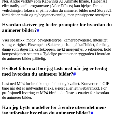
Nei. Andre verktøy som Kapwings AI Animate Image, Haiper AI
eller tradisjonell programvare (After Effects) kan hjelpe. Denne
veiledningen fokuserer på hvordan du animerer bilder med Story321
fordi det er raskt og nybegynnervennlig, men prinsippene overføres.
Hvordan skriver jeg bedre prompter for hvordan du
animerer bilder?
#
Vær spesifikk: motiv, bevegelsestype, kamerabevegelse, intensitet,
stil og varighet. Eksempel: «Saktere push-in på kafébildet, forsiktig
damp som stiger fra kaffekoppen, mykt morgenlys, 5 sekunder, hold
komposisjonen sentrert.» Tydelige prompter er ryggraden i hvordan
du animerer bilder pålitelig.
Hvilket filformat bør jeg laste ned når jeg er ferdig
med hvordan du animerer bilder?
#
Last ned MP4 for bred kompatibilitet og kvalitet. Konverter til GIF
bare når det er nødvendig (f.eks. e-post eller lett webgrafikk). For
profesjonell levering er MP4 ideelt i de fleste scenarier for hvordan
du animerer bilder.
Kan jeg bytte modeller for å endre utseendet mens
jeg utforsker hvordan du animerer bilder?
#