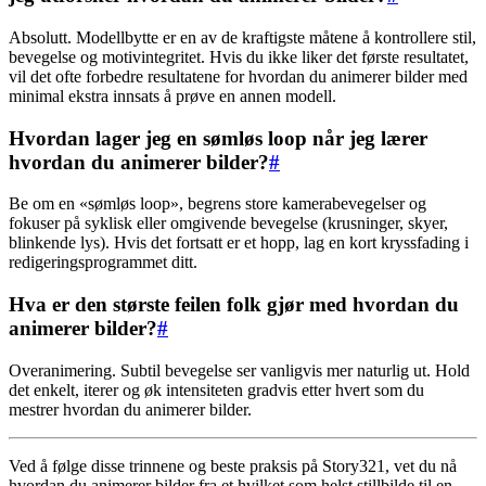
Absolutt. Modellbytte er en av de kraftigste måtene å kontrollere stil,
bevegelse og motivintegritet. Hvis du ikke liker det første resultatet,
vil det ofte forbedre resultatene for hvordan du animerer bilder med
minimal ekstra innsats å prøve en annen modell.
Hvordan lager jeg en sømløs loop når jeg lærer
hvordan du animerer bilder?
#
Be om en «sømløs loop», begrens store kamerabevegelser og
fokuser på syklisk eller omgivende bevegelse (krusninger, skyer,
blinkende lys). Hvis det fortsatt er et hopp, lag en kort kryssfading i
redigeringsprogrammet ditt.
Hva er den største feilen folk gjør med hvordan du
animerer bilder?
#
Overanimering. Subtil bevegelse ser vanligvis mer naturlig ut. Hold
det enkelt, iterer og øk intensiteten gradvis etter hvert som du
mestrer hvordan du animerer bilder.
Ved å følge disse trinnene og beste praksis på Story321, vet du nå
hvordan du animerer bilder fra et hvilket som helst stillbilde til en