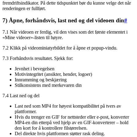
fremdriftsindikator. På dette tidspunktet bør du kunne velge det når
renderingen er fullført.
7) Åpne, forhåndsvis, last ned og del videoen din
#
7.1 Når videoen er ferdig, vil den vises som det første elementet i
«Mine videoer»-listen til høyre.
7.2 Klikk på videominiatyrbildet for å åpne et popup-vindu.
7.3 Forhåndsvis resultatet. Sjekk for:
Jevnhet i bevegelsen
Motivintegritet (ansikter, hender, logoer)
Innramming og beskjæring
Stilkonsistens med merkevaren din
7.4 Last ned og del
Last ned som MP4 for høyest kompatibilitet på tvers av
plattformer.
Hvis du trenger en GIF for nettsteder eller e-post, konverter
MP4-en din etterpå ved hjelp av en GIF-konverterer – hold
den kort for å kontrollere filstørrelsen.
Del direkte hvis plattformen støtter rask deling.