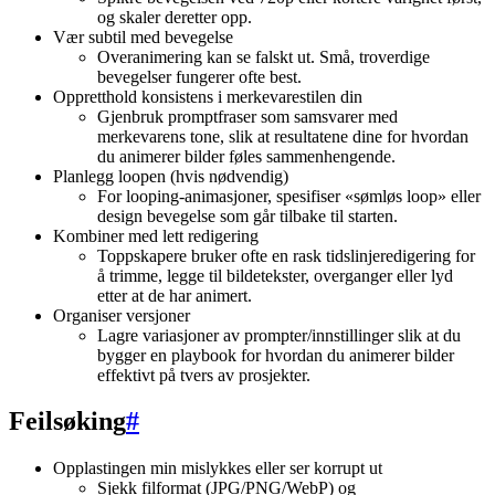
og skaler deretter opp.
Vær subtil med bevegelse
Overanimering kan se falskt ut. Små, troverdige
bevegelser fungerer ofte best.
Oppretthold konsistens i merkevarestilen din
Gjenbruk promptfraser som samsvarer med
merkevarens tone, slik at resultatene dine for hvordan
du animerer bilder føles sammenhengende.
Planlegg loopen (hvis nødvendig)
For looping-animasjoner, spesifiser «sømløs loop» eller
design bevegelse som går tilbake til starten.
Kombiner med lett redigering
Toppskapere bruker ofte en rask tidslinjeredigering for
å trimme, legge til bildetekster, overganger eller lyd
etter at de har animert.
Organiser versjoner
Lagre variasjoner av prompter/innstillinger slik at du
bygger en playbook for hvordan du animerer bilder
effektivt på tvers av prosjekter.
Feilsøking
#
Opplastingen min mislykkes eller ser korrupt ut
Sjekk filformat (JPG/PNG/WebP) og