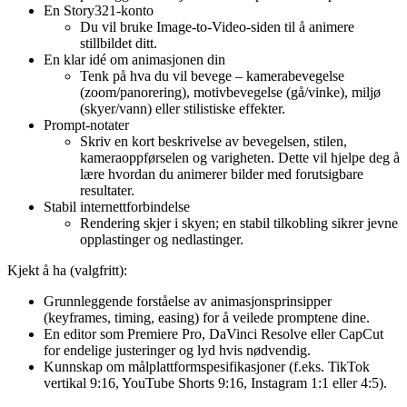
En Story321-konto
Du vil bruke Image-to-Video-siden til å animere
stillbildet ditt.
En klar idé om animasjonen din
Tenk på hva du vil bevege – kamerabevegelse
(zoom/panorering), motivbevegelse (gå/vinke), miljø
(skyer/vann) eller stilistiske effekter.
Prompt-notater
Skriv en kort beskrivelse av bevegelsen, stilen,
kameraoppførselen og varigheten. Dette vil hjelpe deg å
lære hvordan du animerer bilder med forutsigbare
resultater.
Stabil internettforbindelse
Rendering skjer i skyen; en stabil tilkobling sikrer jevne
opplastinger og nedlastinger.
Kjekt å ha (valgfritt):
Grunnleggende forståelse av animasjonsprinsipper
(keyframes, timing, easing) for å veilede promptene dine.
En editor som Premiere Pro, DaVinci Resolve eller CapCut
for endelige justeringer og lyd hvis nødvendig.
Kunnskap om målplattformspesifikasjoner (f.eks. TikTok
vertikal 9:16, YouTube Shorts 9:16, Instagram 1:1 eller 4:5).