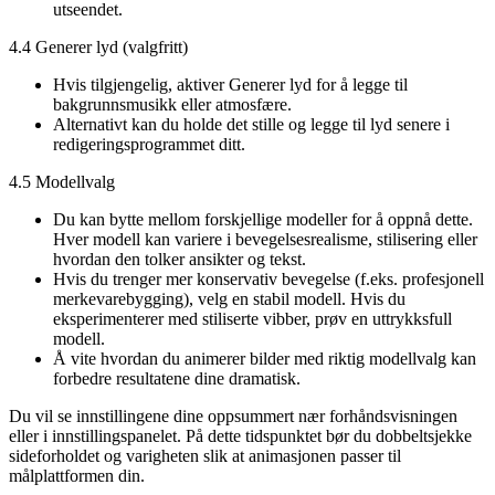
utseendet.
4.4 Generer lyd (valgfritt)
Hvis tilgjengelig, aktiver Generer lyd for å legge til
bakgrunnsmusikk eller atmosfære.
Alternativt kan du holde det stille og legge til lyd senere i
redigeringsprogrammet ditt.
4.5 Modellvalg
Du kan bytte mellom forskjellige modeller for å oppnå dette.
Hver modell kan variere i bevegelsesrealisme, stilisering eller
hvordan den tolker ansikter og tekst.
Hvis du trenger mer konservativ bevegelse (f.eks. profesjonell
merkevarebygging), velg en stabil modell. Hvis du
eksperimenterer med stiliserte vibber, prøv en uttrykksfull
modell.
Å vite hvordan du animerer bilder med riktig modellvalg kan
forbedre resultatene dine dramatisk.
Du vil se innstillingene dine oppsummert nær forhåndsvisningen
eller i innstillingspanelet. På dette tidspunktet bør du dobbeltsjekke
sideforholdet og varigheten slik at animasjonen passer til
målplattformen din.