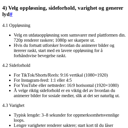
4) Velg oppløsning, sideforhold, varighet og generer
lyd
#
4.1 Oppløsning
Velg en utdataoppløsning som samsvarer med plattformen din.
720p renderer raskere; 1080p ser skarpere ut.
Hvis du fortsatt utforsker hvordan du animerer bilder og
itererer raskt, start med en lavere oppløsning for å
forhåndsvise bevegelse raskt.
4.2 Sideforhold
For TikTok/Shorts/Reels: 9:16 vertikal (1080×1920)
For Instagram-feed: 1:1 eller 4:5
For YouTube eller nettsteder: 16:9 horisontal (1920×1080)
Å velge riktig sideforhold er en viktig del av hvordan du
animerer bilder for sosiale medier, slik at det ser naturlig ut.
4.3 Varighet
Typisk lengde: 3–8 sekunder for oppmerksomhetsvennlige
loops.
Lengre varigheter renderer saktere; start kort til du låser