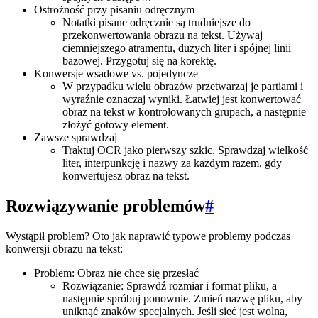
Ostrożność przy pisaniu odręcznym
Notatki pisane odręcznie są trudniejsze do
przekonwertowania obrazu na tekst. Używaj
ciemniejszego atramentu, dużych liter i spójnej linii
bazowej. Przygotuj się na korektę.
Konwersje wsadowe vs. pojedyncze
W przypadku wielu obrazów przetwarzaj je partiami i
wyraźnie oznaczaj wyniki. Łatwiej jest konwertować
obraz na tekst w kontrolowanych grupach, a następnie
złożyć gotowy element.
Zawsze sprawdzaj
Traktuj OCR jako pierwszy szkic. Sprawdzaj wielkość
liter, interpunkcję i nazwy za każdym razem, gdy
konwertujesz obraz na tekst.
Rozwiązywanie problemów
#
Wystąpił problem? Oto jak naprawić typowe problemy podczas
konwersji obrazu na tekst:
Problem: Obraz nie chce się przesłać
Rozwiązanie: Sprawdź rozmiar i format pliku, a
następnie spróbuj ponownie. Zmień nazwę pliku, aby
uniknąć znaków specjalnych. Jeśli sieć jest wolna,