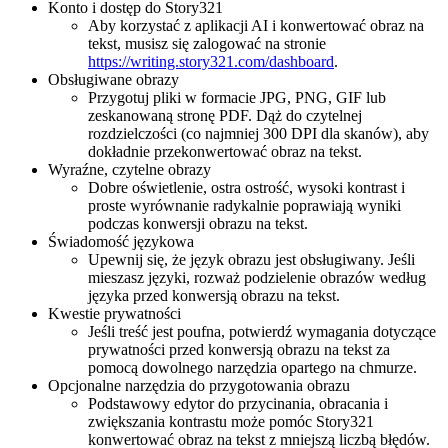
Konto i dostęp do Story321
Aby korzystać z aplikacji AI i konwertować obraz na
tekst, musisz się zalogować na stronie
https://writing.story321.com/dashboard
.
Obsługiwane obrazy
Przygotuj pliki w formacie JPG, PNG, GIF lub
zeskanowaną stronę PDF. Dąż do czytelnej
rozdzielczości (co najmniej 300 DPI dla skanów), aby
dokładnie przekonwertować obraz na tekst.
Wyraźne, czytelne obrazy
Dobre oświetlenie, ostra ostrość, wysoki kontrast i
proste wyrównanie radykalnie poprawiają wyniki
podczas konwersji obrazu na tekst.
Świadomość językowa
Upewnij się, że język obrazu jest obsługiwany. Jeśli
mieszasz języki, rozważ podzielenie obrazów według
języka przed konwersją obrazu na tekst.
Kwestie prywatności
Jeśli treść jest poufna, potwierdź wymagania dotyczące
prywatności przed konwersją obrazu na tekst za
pomocą dowolnego narzędzia opartego na chmurze.
Opcjonalne narzędzia do przygotowania obrazu
Podstawowy edytor do przycinania, obracania i
zwiększania kontrastu może pomóc Story321
konwertować obraz na tekst z mniejszą liczbą błędów.