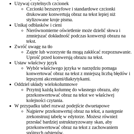
Używaj czytelnych czcionek
Czcionki bezszeryfowe i standardowe czcionki
drukowane konwertują obraz na tekst lepiej niż
stylizowane kroje pisma.
Unikaj odblasków i cieni
Nierównomierne oświetlenie może dzielić słowa i
zmniejszać dokładność podczas konwersji obrazu na
tekst.
Zwróć uwagę na tło
Zajęte lub wzorzyste tła mogą zakłócać rozpoznawanie.
Uprość przed konwersją obrazu na tekst.
Ustaw właściwy język
Wybór właściwego języka w narzędziu pomaga
konwertować obraz na tekst z mniejszą liczbą błędów i
lepszymi akcentami/diakrytykami.
Oddziel układy wielokolumnowe
Przytnij każdą kolumnę do własnego obrazu, aby
przekonwertować obraz na tekst we właściwej
kolejności czytania.
W przypadku tabel rozważ podejście dwuetapowe
Najpierw przekonwertuj obraz na tekst, a następnie
zrekonstruuj tabelę w edytorze. Możesz również
przesłać bardziej ustrukturyzowany skan, aby
przekonwertować obraz na tekst z zachowaniem
spójnych odstępów.