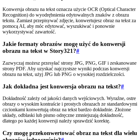
Konwersja obrazu na tekst oznacza użycie OCR (Optical Character
Recognition) do wyodrębnienia edytowalnych znaków z obrazu
tekstu. Zamiast przepisywać zdjęcie, konwertujesz obraz na tekst za
pomocą AI, aby móc edytować, wyszukiwać i ponownie
wykorzystywać zawartość.
Jakie formaty obrazów mogę użyć do konwersji
obrazu na tekst w Story321?
#
Zazwyczaj możesz przesyłać strony JPG, PNG, GIF i zeskanowane
strony PDF. Aby uzyskać najczystsze wyniki podczas konwersji
obrazu na tekst, użyj JPG lub PNG o wysokiej rozdzielczości.
Jak dokładna jest konwersja obrazu na tekst?
#
Dokładność zależy od jakości danych wejściowych. Wyraźne, ostre
obrazy o wysokim kontraście i prostych obrazach ze standardowymi
czcionkami konwertują obraz na tekst bardzo dokładnie. Złożone
układy, odblaski lub pismo odręczne zmniejszają dokładność,
dlatego po każdej konwersji należy sprawdzić korektę.
Czy mogę przekonwertować obraz na tekst dla wielu
obrazów jednocześnie?
#