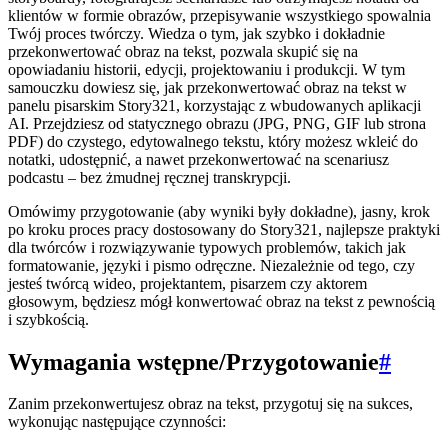
klientów w formie obrazów, przepisywanie wszystkiego spowalnia
Twój proces twórczy. Wiedza o tym, jak szybko i dokładnie
przekonwertować obraz na tekst, pozwala skupić się na
opowiadaniu historii, edycji, projektowaniu i produkcji. W tym
samouczku dowiesz się, jak przekonwertować obraz na tekst w
panelu pisarskim Story321, korzystając z wbudowanych aplikacji
AI. Przejdziesz od statycznego obrazu (JPG, PNG, GIF lub strona
PDF) do czystego, edytowalnego tekstu, który możesz wkleić do
notatki, udostępnić, a nawet przekonwertować na scenariusz
podcastu – bez żmudnej ręcznej transkrypcji.
Omówimy przygotowanie (aby wyniki były dokładne), jasny, krok
po kroku proces pracy dostosowany do Story321, najlepsze praktyki
dla twórców i rozwiązywanie typowych problemów, takich jak
formatowanie, języki i pismo odręczne. Niezależnie od tego, czy
jesteś twórcą wideo, projektantem, pisarzem czy aktorem
głosowym, będziesz mógł konwertować obraz na tekst z pewnością
i szybkością.
Wymagania wstępne/Przygotowanie
#
Zanim przekonwertujesz obraz na tekst, przygotuj się na sukces,
wykonując następujące czynności: