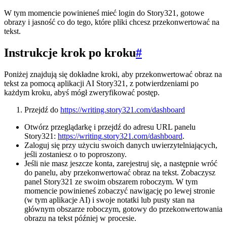
W tym momencie powinieneś mieć login do Story321, gotowe
obrazy i jasność co do tego, które pliki chcesz przekonwertować na
tekst.
Instrukcje krok po kroku
#
Poniżej znajdują się dokładne kroki, aby przekonwertować obraz na
tekst za pomocą aplikacji AI Story321, z potwierdzeniami po
każdym kroku, abyś mógł zweryfikować postęp.
Przejdź do
https://writing.story321.com/dashboard
Otwórz przeglądarkę i przejdź do adresu URL panelu
Story321:
https://writing.story321.com/dashboard
.
Zaloguj się przy użyciu swoich danych uwierzytelniających,
jeśli zostaniesz o to poproszony.
Jeśli nie masz jeszcze konta, zarejestruj się, a następnie wróć
do panelu, aby przekonwertować obraz na tekst. Zobaczysz
panel Story321 ze swoim obszarem roboczym. W tym
momencie powinieneś zobaczyć nawigację po lewej stronie
(w tym aplikacje AI) i swoje notatki lub pusty stan na
głównym obszarze roboczym, gotowy do przekonwertowania
obrazu na tekst później w procesie.