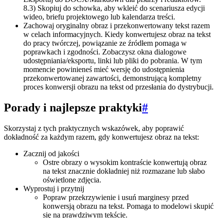
8.3) Skopiuj do schowka, aby wkleić do scenariusza edycji
wideo, briefu projektowego lub kalendarza treści.
Zachowaj oryginalny obraz i przekonwertowany tekst razem
w celach informacyjnych. Kiedy konwertujesz obraz na tekst
do pracy twórczej, powiązanie ze źródłem pomaga w
poprawkach i zgodności. Zobaczysz okna dialogowe
udostępniania/eksportu, linki lub pliki do pobrania. W tym
momencie powinieneś mieć wersję do udostępnienia
przekonwertowanej zawartości, demonstrującą kompletny
proces konwersji obrazu na tekst od przesłania do dystrybucji.
Porady i najlepsze praktyki
#
Skorzystaj z tych praktycznych wskazówek, aby poprawić
dokładność za każdym razem, gdy konwertujesz obraz na tekst:
Zacznij od jakości
Ostre obrazy o wysokim kontraście konwertują obraz
na tekst znacznie dokładniej niż rozmazane lub słabo
oświetlone zdjęcia.
Wyprostuj i przytnij
Popraw przekrzywienie i usuń marginesy przed
konwersją obrazu na tekst. Pomaga to modelowi skupić
się na prawdziwym tekście.