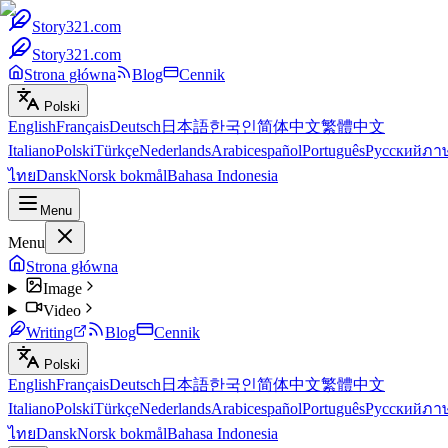
Story321.com
Story321.com
Strona główna
Blog
Cennik
Polski
English
Français
Deutsch
日本語
한국인
简体中文
繁體中文
Italiano
Polski
Türkçe
Nederlands
Arabic
español
Português
Русский
ภา
ไทย
Dansk
Norsk bokmål
Bahasa Indonesia
Menu
Menu
Strona główna
Image
Video
Writing
Blog
Cennik
Polski
English
Français
Deutsch
日本語
한국인
简体中文
繁體中文
Italiano
Polski
Türkçe
Nederlands
Arabic
español
Português
Русский
ภา
ไทย
Dansk
Norsk bokmål
Bahasa Indonesia