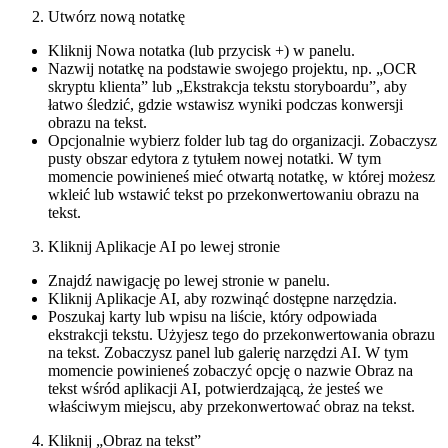
Utwórz nową notatkę
Kliknij Nowa notatka (lub przycisk +) w panelu.
Nazwij notatkę na podstawie swojego projektu, np. „OCR
skryptu klienta” lub „Ekstrakcja tekstu storyboardu”, aby
łatwo śledzić, gdzie wstawisz wyniki podczas konwersji
obrazu na tekst.
Opcjonalnie wybierz folder lub tag do organizacji. Zobaczysz
pusty obszar edytora z tytułem nowej notatki. W tym
momencie powinieneś mieć otwartą notatkę, w której możesz
wkleić lub wstawić tekst po przekonwertowaniu obrazu na
tekst.
Kliknij Aplikacje AI po lewej stronie
Znajdź nawigację po lewej stronie w panelu.
Kliknij Aplikacje AI, aby rozwinąć dostępne narzędzia.
Poszukaj karty lub wpisu na liście, który odpowiada
ekstrakcji tekstu. Użyjesz tego do przekonwertowania obrazu
na tekst. Zobaczysz panel lub galerię narzędzi AI. W tym
momencie powinieneś zobaczyć opcję o nazwie Obraz na
tekst wśród aplikacji AI, potwierdzającą, że jesteś we
właściwym miejscu, aby przekonwertować obraz na tekst.
Kliknij „Obraz na tekst”