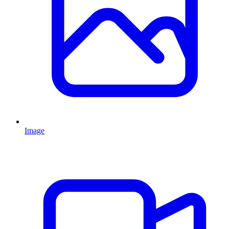
Image