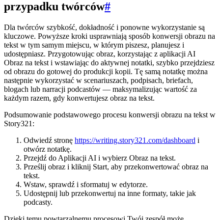
przypadku twórców
#
Dla twórców szybkość, dokładność i ponowne wykorzystanie są
kluczowe. Powyższe kroki usprawniają sposób konwersji obrazu na
tekst w tym samym miejscu, w którym piszesz, planujesz i
udostępniasz. Przygotowując obraz, korzystając z aplikacji AI
Obraz na tekst i wstawiając do aktywnej notatki, szybko przejdziesz
od obrazu do gotowej do produkcji kopii. Tę samą notatkę można
następnie wykorzystać w scenariuszach, podpisach, briefach,
blogach lub narracji podcastów — maksymalizując wartość za
każdym razem, gdy konwertujesz obraz na tekst.
Podsumowanie podstawowego procesu konwersji obrazu na tekst w
Story321:
Odwiedź stronę
https://writing.story321.com/dashboard
i
otwórz notatkę.
Przejdź do Aplikacji AI i wybierz Obraz na tekst.
Prześlij obraz i kliknij Start, aby przekonwertować obraz na
tekst.
Wstaw, sprawdź i sformatuj w edytorze.
Udostępnij lub przekonwertuj na inne formaty, takie jak
podcasty.
Dzięki temu powtarzalnemu procesowi Twój zespół może