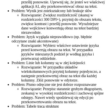
prześlij ponownie. Upewnij się, że jesteś we właściwej
aplikacji AI, aby przekonwertować obraz na tekst.
Problem: Wynik jest zniekształcony lub brakuje słów
Rozwiązanie: Zwiększ rozdzielczość (skanuj w
rozdzielczości 300 DPI+), przytnij do obszaru tekstu,
zwiększ kontrast i prześlij ponownie. Wyraźniejsze
dane wejściowe konwertują obraz na tekst bardziej
niezawodnie.
Problem: Język wygląda nieprawidłowo (np. błędnie
odczytane znaki akcentowane)
Rozwiązanie: Wybierz właściwe ustawienie języka
przed konwersją obrazu na tekst. W przypadku
języków mieszanych podziel je według języka i
przetwarzaj oddzielnie.
Problem: Linie lub kolumny są w złej kolejności
Rozwiązanie: W przypadku układów
wielokolumnowych przytnij kolumny pojedynczo, a
następnie przekonwertuj obraz na tekst dla każdej
kolumny. Złóż ponownie w edytorze.
Problem: Pismo odręczne nie jest dobrze rozpoznawane
Rozwiązanie: Przepisz starannie grubym długopisem,
zeskanuj w wysokiej rozdzielczości i zachowaj spójne
odstępy. Nawet wtedy spodziewaj się edycji po
przekonwertowaniu obrazu na tekst.
Problem: Tabele tracą strukturę