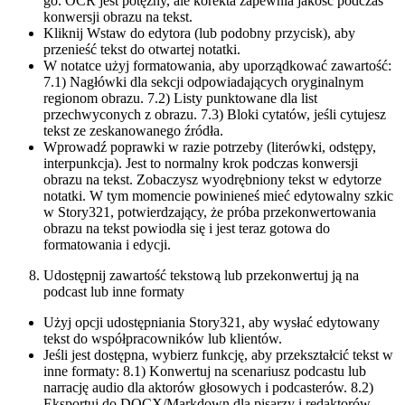
go. OCR jest potężny, ale korekta zapewnia jakość podczas
konwersji obrazu na tekst.
Kliknij Wstaw do edytora (lub podobny przycisk), aby
przenieść tekst do otwartej notatki.
W notatce użyj formatowania, aby uporządkować zawartość:
7.1) Nagłówki dla sekcji odpowiadających oryginalnym
regionom obrazu. 7.2) Listy punktowane dla list
przechwyconych z obrazu. 7.3) Bloki cytatów, jeśli cytujesz
tekst ze zeskanowanego źródła.
Wprowadź poprawki w razie potrzeby (literówki, odstępy,
interpunkcja). Jest to normalny krok podczas konwersji
obrazu na tekst. Zobaczysz wyodrębniony tekst w edytorze
notatki. W tym momencie powinieneś mieć edytowalny szkic
w Story321, potwierdzający, że próba przekonwertowania
obrazu na tekst powiodła się i jest teraz gotowa do
formatowania i edycji.
Udostępnij zawartość tekstową lub przekonwertuj ją na
podcast lub inne formaty
Użyj opcji udostępniania Story321, aby wysłać edytowany
tekst do współpracowników lub klientów.
Jeśli jest dostępna, wybierz funkcję, aby przekształcić tekst w
inne formaty: 8.1) Konwertuj na scenariusz podcastu lub
narrację audio dla aktorów głosowych i podcasterów. 8.2)
Eksportuj do DOCX/Markdown dla pisarzy i redaktorów.