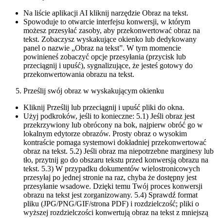
Na liście aplikacji AI kliknij narzędzie Obraz na tekst.
Spowoduje to otwarcie interfejsu konwersji, w którym
możesz przesyłać zasoby, aby przekonwertować obraz na
tekst. Zobaczysz wyskakujące okienko lub dedykowany
panel o nazwie „Obraz na tekst”. W tym momencie
powinieneś zobaczyć opcje przesyłania (przycisk lub
przeciągnij i upuść), sygnalizujące, że jesteś gotowy do
przekonwertowania obrazu na tekst.
Prześlij swój obraz w wyskakującym okienku
Kliknij Prześlij lub przeciągnij i upuść pliki do okna.
Użyj podkroków, jeśli to konieczne: 5.1) Jeśli obraz jest
przekrzywiony lub obrócony na bok, najpierw obróć go w
lokalnym edytorze obrazów. Prosty obraz o wysokim
kontraście pomaga systemowi dokładniej przekonwertować
obraz na tekst. 5.2) Jeśli obraz ma niepotrzebne marginesy lub
tło, przytnij go do obszaru tekstu przed konwersją obrazu na
tekst. 5.3) W przypadku dokumentów wielostronicowych
przesyłaj po jednej stronie na raz, chyba że dostępny jest
przesyłanie wsadowe. Dzięki temu Twój proces konwersji
obrazu na tekst jest zorganizowany. 5.4) Sprawdź format
pliku (JPG/PNG/GIF/strona PDF) i rozdzielczość; pliki o
wyższej rozdzielczości konwertują obraz na tekst z mniejszą