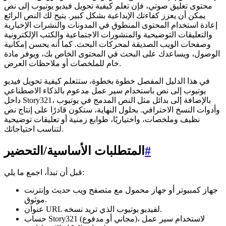
محتوى تعليق صوتي، فإن تعلم كيفية تحويل فيديو يوتيوب إلى نص
يمكن أن يعزز كفاءتك الإبداعية بشكل كبير. يتيح لك النص الرائع
إعادة استخدام المحتوى المنطوق في المدونات والنشرات الإخبارية
والتعليقات التوضيحية والمنشورات الاجتماعية والكتب الإلكترونية
وصفحات الويب الصديقة لمحركات البحث. كما أنه يحسن إمكانية
الوصول، ويساعدك على البحث في المحتوى الخاص بك، ويوفر مادة
خام للملخصات أو ملاحظات العرض.
في هذا الدليل المفصل خطوة بخطوة، ستتعلم كيفية تحويل فيديو
يوتيوب إلى نص باستخدام سير عمل مدعوم بالذكاء الاصطناعي
داخل Story321، بالإضافة إلى بدائل مثل النص المدمج في يوتيوب
وأدوات النسخ الاحترافي. بحلول النهاية، ستكون قادرًا على إنتاج نص
نظيف وملخصات، واختياريًا، طوابع زمنية أو تعليقات توضيحية
لتناسب احتياجاتك.
#
المتطلبات الأساسية/التحضير
قبل أن تبدأ، اجمع ما يلي:
جهاز كمبيوتر أو جهاز محمول مع متصفح ويب حديث وإنترنت
موثوق.
عنوان URL لفيديو يوتيوب الذي تريد نسخه.
حساب Story321 (مجاني أو مدفوع)، لاستخدام سير عمل