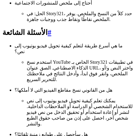
أحتاج إلى ملخص للمنشورات الاجتماعية
الحل: في Story321، حدد كلاً من النسخ والملخص. يوفر
الملخص نقاطًا ونقاط جذب ووجبات جاهزة.
#
الأسئلة الشائعة
ما هي أسرع طريقة لتعلم كيفية تحويل فيديو يوتيوب إلى
نص؟
استخدم نسخ YouTube الخاص بـ Story321 في تطبيقات
الذكاء الاصطناعي. الصق عنوان URL، واختر النص و/أو
الملخص، وانقر فوق ابدأ، وأدخل النتائج في ملاحظتك
للتحرير السريع.
هل من القانوني نسخ مقاطع الفيديو التي لا أملكها؟
يمكنك تعلم كيفية تحويل فيديو يوتيوب إلى نص
للاستخدام الشخصي أو الدراسة أو الملاحظات الداخلية.
لنشر أو إعادة استخدام أو تحقيق الدخل من نص فيديو
شخص آخر، احصل على إذن من صاحب حقوق الطبع
والنشر.
هل سأحصل على طوابع زمنية تلقائيًا؟