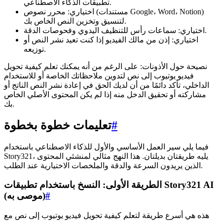
تطبيقات الذكاء الاصطناعي.
اختياري: محرر نصوص (مستندات Google، Word، Notion)
لتنسيق وتخزين النص الخاص بك.
اختياري: سماعات رأس للتنظيف اليدوي وفحوصات الدقة.
اختياري: إذن من مالك الفيديو إذا كنت تعيد نشر النص أو
توزيعه.
نصيحة حول الأذونات: على الرغم من أنه يمكنك تعلم كيفية تحويل
فيديو يوتيوب إلى نص لتدوين ملاحظاتك الخاصة أو للاستخدام
الداخلي، تأكد دائمًا من أن لديك الحق في إعادة نشر النص الناتج أو
مشاركته أو تحقيق الدخل منه إذا لم يكن المحتوى الأصلي الخاص
بك.
#
تعليمات خطوة بخطوة
فيما يلي سير العمل الأساسي والأول للذكاء الاصطناعي باستخدام
Story321، يليه طريقتان بديلتان. هذا النهج مثالي لمنشئي المحتوى
الذين يريدون السرعة والدقة والملخصات الاختيارية عند الطلب.
الطريقة الأولى: النسخ باستخدام تطبيقات Story321 AI
#
(موصى به)
هذه هي أسرع طريقة لتعلم كيفية تحويل فيديو يوتيوب إلى نص مع