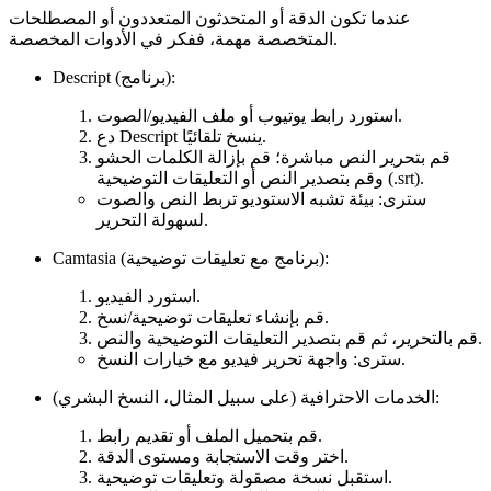
عندما تكون الدقة أو المتحدثون المتعددون أو المصطلحات
المتخصصة مهمة، ففكر في الأدوات المخصصة.
Descript (برنامج):
استورد رابط يوتيوب أو ملف الفيديو/الصوت.
دع Descript ينسخ تلقائيًا.
قم بتحرير النص مباشرة؛ قم بإزالة الكلمات الحشو
وقم بتصدير النص أو التعليقات التوضيحية (.srt).
سترى: بيئة تشبه الاستوديو تربط النص والصوت
لسهولة التحرير.
Camtasia (برنامج مع تعليقات توضيحية):
استورد الفيديو.
قم بإنشاء تعليقات توضيحية/نسخ.
قم بالتحرير، ثم قم بتصدير التعليقات التوضيحية والنص.
سترى: واجهة تحرير فيديو مع خيارات النسخ.
الخدمات الاحترافية (على سبيل المثال، النسخ البشري):
قم بتحميل الملف أو تقديم رابط.
اختر وقت الاستجابة ومستوى الدقة.
استقبل نسخة مصقولة وتعليقات توضيحية.