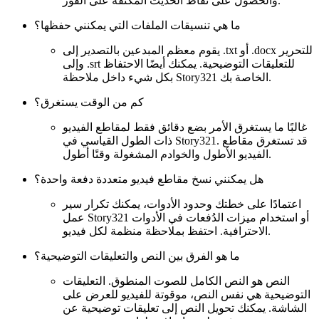
والحصول على نقاط الحديث المكثفة على الفور.
ما هي تنسيقات الملفات التي يمكنني حفظها؟
يقوم معظم المبدعين بالتصدير إلى .txt أو .docx للتحرير
وإلى .srt للتعليقات التوضيحية. يمكنك أيضًا الاحتفاظ
بكل شيء داخل ملاحظة Story321 الخاصة بك.
كم من الوقت يستغرق؟
غالبًا ما يستغرق الأمر بضع دقائق فقط لمقاطع الفيديو
ذات الطول القياسي في Story321. قد تستغرق مقاطع
الفيديو الأطول والخوادم المشغولة وقتًا أطول.
هل يمكنني نسخ مقاطع فيديو متعددة دفعة واحدة؟
اعتمادًا على خطتك وحدود الأدوات، يمكنك تكرار سير
عمل Story321 أو استخدام ميزات الدُفعات في الأدوات
الاحترافية. احتفظ بملاحظة منظمة لكل فيديو.
ما هو الفرق بين النص والتعليقات التوضيحية؟
النص هو النص الكامل للصوت المنطوق. التعليقات
التوضيحية هي نفس النص، موقوتة للفيديو للعرض على
الشاشة. يمكنك تحويل النص إلى تعليقات توضيحية عن