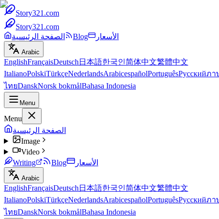
Story321.com
Story321.com
الأسعار
Blog
الصفحة الرئيسية
Arabic
English
Français
Deutsch
日本語
한국인
简体中文
繁體中文
Italiano
Polski
Türkçe
Nederlands
Arabic
español
Português
Русский
ภา
ไทย
Dansk
Norsk bokmål
Bahasa Indonesia
Menu
Menu
الصفحة الرئيسية
Image
Video
الأسعار
Blog
Writing
Arabic
English
Français
Deutsch
日本語
한국인
简体中文
繁體中文
Italiano
Polski
Türkçe
Nederlands
Arabic
español
Português
Русский
ภา
ไทย
Dansk
Norsk bokmål
Bahasa Indonesia