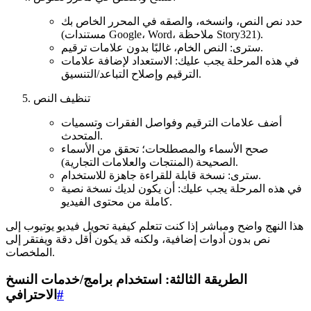
حدد نص النص، وانسخه، والصقه في المحرر الخاص بك
(مستندات Google، Word، ملاحظة Story321).
سترى: النص الخام، غالبًا بدون علامات ترقيم.
في هذه المرحلة يجب عليك: الاستعداد لإضافة علامات
الترقيم وإصلاح التباعد/التنسيق.
تنظيف النص
أضف علامات الترقيم وفواصل الفقرات وتسميات
المتحدث.
صحح الأسماء والمصطلحات؛ تحقق من الأسماء
الصحيحة (المنتجات والعلامات التجارية).
سترى: نسخة قابلة للقراءة جاهزة للاستخدام.
في هذه المرحلة يجب عليك: أن يكون لديك نسخة نصية
كاملة من محتوى الفيديو.
هذا النهج واضح ومباشر إذا كنت تتعلم كيفية تحويل فيديو يوتيوب إلى
نص بدون أدوات إضافية، ولكنه قد يكون أقل دقة ويفتقر إلى
الملخصات.
الطريقة الثالثة: استخدام برامج/خدمات النسخ
#
الاحترافي