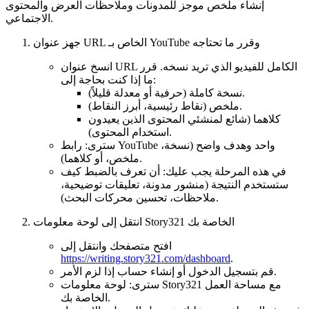
إنشاء ملخص موجز للمدونات وملاحظات العرض والمحتوى
الاجتماعي.
جهز عنوان URL الخاص بـ YouTube وقرر ما تحتاجه
انسخ عنوان URL الكامل للفيديو الذي تريد نسخه. قرر
ما إذا كنت بحاجة إلى:
نسخة كاملة (حرفية أو معدلة قليلاً).
ملخص (نقاط رئيسية، أبرز النقاط).
كلاهما (شائع لمنشئي المحتوى الذين يعيدون
استخدام المحتوى).
سترى: رابط YouTube واحد وهدف واضح (نسخة،
ملخص، أو كلاهما).
في هذه المرحلة يجب عليك: أن تعرف بالضبط كيف
ستستخدم النتيجة (منشور مدونة، تعليقات توضيحية،
ملاحظات، تحسين محركات البحث).
انتقل إلى لوحة معلومات Story321 الخاصة بك
افتح متصفحك وانتقل إلى
https://writing.story321.com/dashboard
.
قم بتسجيل الدخول أو إنشاء حساب إذا لزم الأمر.
سترى: لوحة معلومات Story321 مع مساحة العمل
الخاصة بك.