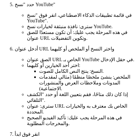
حدد "نسخ YouTube"
في قائمة تطبيقات الذكاء الاصطناعي، انقر فوق "نسخ
YouTube".
سترى: نافذة منبثقة لخيارات نسخ YouTube.
في هذه المرحلة يجب عليك: أن تكون مستعدًا للصق
عنوان URL وتكوين التفضيلات.
أدخل عنوان URL واختر النسخ أو الملخص أو كليهما
الصق عنوان URL الخاص بـ YouTube في حقل الإدخال.
اختر أحد الخيارين أو كليهما:
النسخ: ينتج النص الكامل للصوت.
الملخص: ينشئ ملخصًا منظمًا (مثالي لمقدمات
المدونات وملاحظات العرض والمنشورات
الاجتماعية).
إذا كان ذلك متاحًا، فقم بتعيين اللغة أو حدد "الكشف
التلقائي".
سترى: عنوان URL الخاص بك معترف به والخيارات
المحددة.
في هذه المرحلة يجب عليك: تأكيد الفيديو الصحيح
والمخرجات المطلوبة.
انقر فوق ابدأ