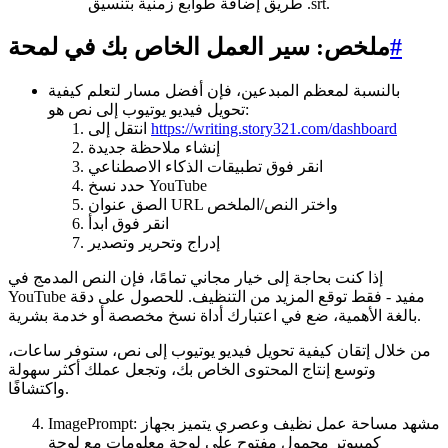
طريق إضافة طوابع زمنية بتنسيق .srt.
#
ملخص: سير العمل الخاص بك في لمحة
بالنسبة لمعظم المبدعين، فإن أفضل مسار لتعلم كيفية
تحويل فيديو يوتيوب إلى نص هو:
https://writing.story321.com/dashboard
انتقل إلى
إنشاء ملاحظة جديدة
انقر فوق تطبيقات الذكاء الاصطناعي
حدد نسخ YouTube
الصق عنوان URL واختر النص/الملخص
انقر فوق ابدأ
إدراج وتحرير وتصدير
إذا كنت بحاجة إلى خيار مجاني تمامًا، فإن النص المدمج في
YouTube مفيد - فقط توقع المزيد من التنظيف. للحصول على دقة
بالغة الأهمية، ضع في اعتبارك أداة نسخ مخصصة أو خدمة بشرية.
من خلال إتقان كيفية تحويل فيديو يوتيوب إلى نص، ستوفر ساعات،
وتوسع إنتاج المحتوى الخاص بك، وتجعل عملك أكثر سهولة
واكتشافًا.
ImagePrompt: مشهد مساحة عمل نظيف وعصري يتميز بجهاز
كمبيوتر محمول مفتوح على لوحة معلومات مع لوحة