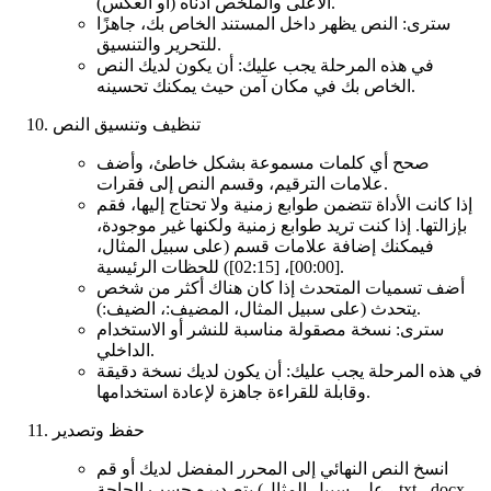
الأعلى والملخص أدناه (أو العكس).
سترى: النص يظهر داخل المستند الخاص بك، جاهزًا
للتحرير والتنسيق.
في هذه المرحلة يجب عليك: أن يكون لديك النص
الخاص بك في مكان آمن حيث يمكنك تحسينه.
تنظيف وتنسيق النص
صحح أي كلمات مسموعة بشكل خاطئ، وأضف
علامات الترقيم، وقسم النص إلى فقرات.
إذا كانت الأداة تتضمن طوابع زمنية ولا تحتاج إليها، فقم
بإزالتها. إذا كنت تريد طوابع زمنية ولكنها غير موجودة،
فيمكنك إضافة علامات قسم (على سبيل المثال،
[00:00]، [02:15]) للحظات الرئيسية.
أضف تسميات المتحدث إذا كان هناك أكثر من شخص
يتحدث (على سبيل المثال، المضيف:، الضيف:).
سترى: نسخة مصقولة مناسبة للنشر أو الاستخدام
الداخلي.
في هذه المرحلة يجب عليك: أن يكون لديك نسخة دقيقة
وقابلة للقراءة جاهزة لإعادة استخدامها.
حفظ وتصدير
انسخ النص النهائي إلى المحرر المفضل لديك أو قم
بتصديره حسب الحاجة (على سبيل المثال، .txt، .docx،