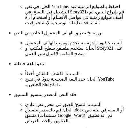
الحل: في نص YouTube، احتفظ بالطوابع الزمنية قيد
التشغيل قبل النسخ. في Story321، قم بإدراج النص، ثم
أضف طوابع زمنية في فواصل الأقسام أو استخدم أداة
تعليقات توضيحية لإنشاء توقيت .srt تلقائيًا.
لن ينسخ تطبيق الهاتف المحمول الخاص بي النص
السبب: قيود واجهة مستخدم يوتيوب للهاتف المحمول.
الحل: استخدم متصفح سطح المكتب أو Story321 على
سطح المكتب لإكمال سير العمل.
تبدو اللغة خاطئة
السبب: الكشف التلقائي أخطأ.
الحل: حدد اللغة الصحيحة يدويًا في نسخ YouTube
الخاص بـ Story321.
فقد النص المصدر بتنسيق التنسيق
السبب: النسخ/اللصق في محرر نص عادي.
الحل: قم بالتصدير بتنسيق .docx أو الصقه في بيئة نص
منسق (مستندات Google، Word)، ثم أعد تطبيق
العناوين والخط العريض.