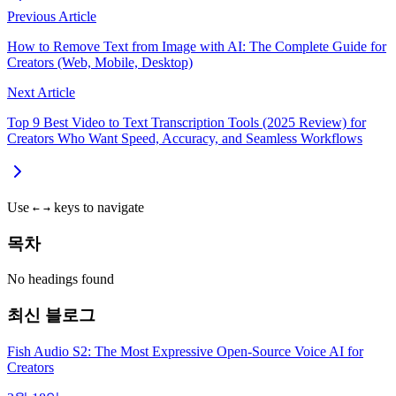
Previous Article
How to Remove Text from Image with AI: The Complete Guide for
Creators (Web, Mobile, Desktop)
Next Article
Top 9 Best Video to Text Transcription Tools (2025 Review) for
Creators Who Want Speed, Accuracy, and Seamless Workflows
Use
keys to navigate
←
→
목차
No headings found
최신 블로그
Fish Audio S2: The Most Expressive Open-Source Voice AI for
Creators