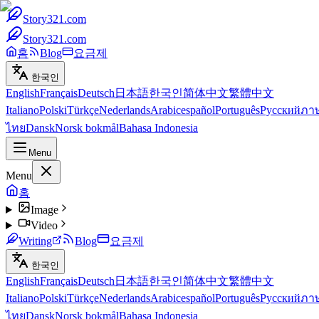
Story321.com
Story321.com
홈
Blog
요금제
한국인
English
Français
Deutsch
日本語
한국인
简体中文
繁體中文
Italiano
Polski
Türkçe
Nederlands
Arabic
español
Português
Русский
ภา
ไทย
Dansk
Norsk bokmål
Bahasa Indonesia
Menu
Menu
홈
Image
Video
Writing
Blog
요금제
한국인
English
Français
Deutsch
日本語
한국인
简体中文
繁體中文
Italiano
Polski
Türkçe
Nederlands
Arabic
español
Português
Русский
ภา
ไทย
Dansk
Norsk bokmål
Bahasa Indonesia