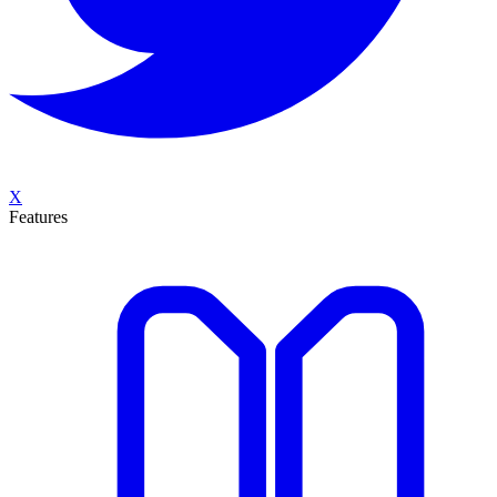
X
Features