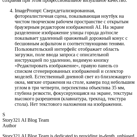
сохраняя при этом профессиональное визуальное качество.
ImagePrompt: Сверхдетализированная,
фотореалистичная сцена, показывающая ноутбук на
чистом творческом рабочем пространстве с открытым
браузерным редактором изображений AI. На экране
разделенное изображение улицы города до/после
показывает удаленный оранжевый дорожный конус с
бесшовным асфальтом и соответствующими тенями.
Пользовательский интерфейс отображает область
загрузки, поле ввода запроса с описательной
инструкцией по удалению, видимую кнопку
«Редактировать изображение», правую панель со
списком сгенерированных изображений и селектор
моделей. Естественный дневной свет из близлежащего
окна, мягкие отражения на столе, камера под небольшим
углом в три четверти, перспектива объектива 35 мм,
глубина резкости, фокусирующаяся на экране, текстуры
высокого разрешения (клавиатура, трекпад, текстура
стола). Нет текстового наложения на изображении.
S
Story321 AI Blog Team
Author
Story321 AI Blog Team is dedicated to providing in-depth, unbiased