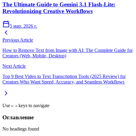
The Ultimate Guide to Gemini 3.1 Flash-Lite:
Revolutionizing Creative Workflows
5 мар. 2026 г.
Previous Article
How to Remove Text from Image with AI: The Complete Guide for
Creators (Web, Mobile, Desktop)
Next Article
Top 9 Best Video to Text Transcription Tools (2025 Review) for
Creators Who Want Speed, Accuracy, and Seamless Workflows
Use
keys to navigate
←
→
Оглавление
No headings found