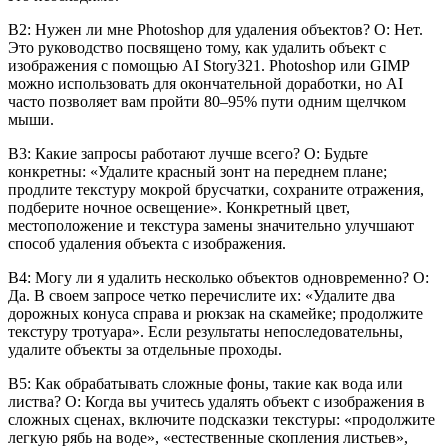
В2: Нужен ли мне Photoshop для удаления объектов? О: Нет.
Это руководство посвящено тому, как удалить объект с
изображения с помощью AI Story321. Photoshop или GIMP
можно использовать для окончательной доработки, но AI
часто позволяет вам пройти 80–95% пути одним щелчком
мыши.
В3: Какие запросы работают лучше всего? О: Будьте
конкретны: «Удалите красный зонт на переднем плане;
продлите текстуру мокрой брусчатки, сохраните отражения,
подберите ночное освещение». Конкретный цвет,
местоположение и текстура замены значительно улучшают
способ удаления объекта с изображения.
В4: Могу ли я удалить несколько объектов одновременно? О:
Да. В своем запросе четко перечислите их: «Удалите два
дорожных конуса справа и рюкзак на скамейке; продолжите
текстуру тротуара». Если результаты непоследовательны,
удалите объекты за отдельные проходы.
В5: Как обрабатывать сложные фоны, такие как вода или
листва? О: Когда вы учитесь удалять объект с изображения в
сложных сценах, включите подсказки текстуры: «продолжите
легкую рябь на воде», «естественные скопления листьев»,